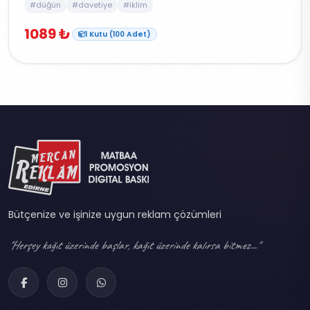
#düğün
#davetiye
#iklim
1089 ₺
1 Kutu (100 Adet)
Bütçenize ve işinize uygun reklam çözümleri
"Herşey kağıt üzerinde başlar, kağıt üzerinde kalırsa bitmez..."