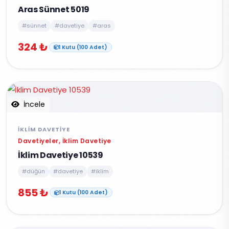
Aras Sünnet 5019
#sünnet
#davetiye
#aras
324 ₺
1 Kutu (100 Adet)
İncele
İKLIM DAVETIYE
Davetiyeler, İklim Davetiye
İklim Davetiye 10539
#düğün
#davetiye
#iklim
855 ₺
1 Kutu (100 Adet)