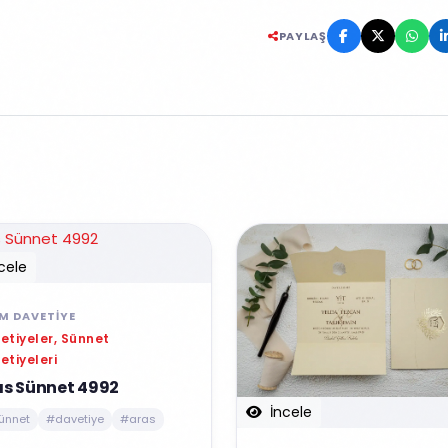
PAYLAŞ
cele
IM DAVETIYE
etiyeler, Sünnet
etiyeleri
as Sünnet 4992
İncele
ünnet
#davetiye
#aras