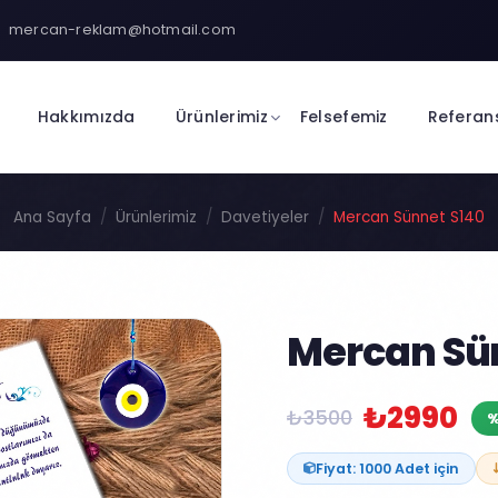
mercan-reklam@hotmail.com
Hakkımızda
Ürünlerimiz
Felsefemiz
Referan
Ana Sayfa
Ürünlerimiz
Davetiyeler
Mercan Sünnet S140
Mercan Sü
₺2990
₺3500
%
Fiyat: 1000 Adet için