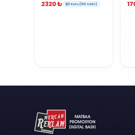
2320 ₺
17
1 Kutu (100 Adet)