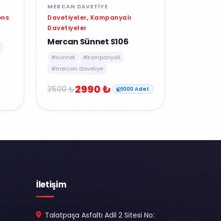
MERCAN DAVETIYE
Davetiyeler, Kampanyalı
ons
Davetiyeler
Mercan Sünnet S106
#sünnet
#kampanyali
#mercan davetiye
2990 ₺
3500 ₺
1000 Adet
İletişim
Talatpaşa Asfaltı Adil 2 Sitesi No: