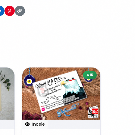
%15
İncele