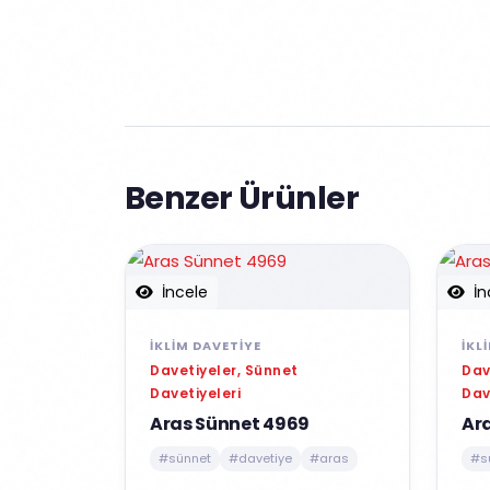
Benzer Ürünler
İncele
İn
İKLIM DAVETIYE
İKL
Davetiyeler, Sünnet
Dav
Davetiyeleri
Dav
Aras Sünnet 4969
Ar
#sünnet
#davetiye
#aras
#s