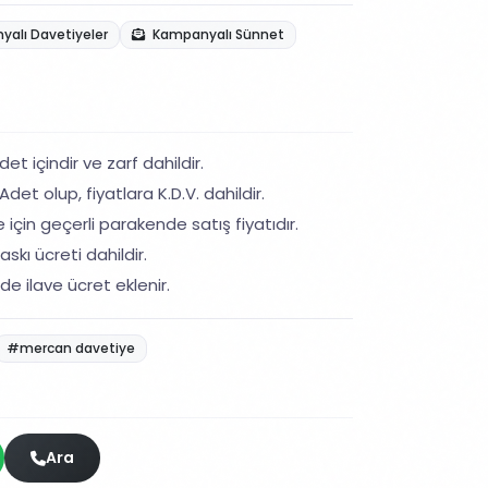
alı Davetiyeler
Kampanyalı Sünnet
et içindir ve zarf dahildir.
det olup, fiyatlara K.D.V. dahildir.
 için geçerli parakende satış fiyatıdır.
skı ücreti dahildir.
de ilave ücret eklenir.
#mercan davetiye
Ara