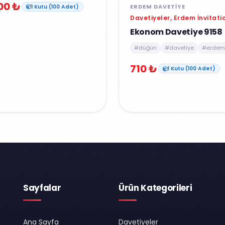
00 ₺
ERDEM DAVETIYE
1 Kutu (100 Adet)
Davetiyeler, Erdem İnvitati
Ekonom Davetiye 9158
#düğün
#davetiye
#erdem
710 ₺
1 Kutu (100 Adet)
Sayfalar
Ürün Kategorileri
Ana Sayfa
Davetiyeler