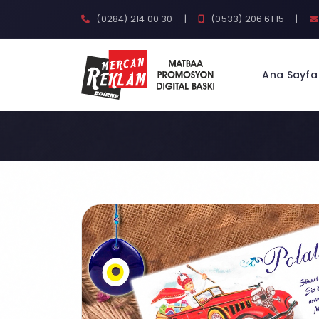
(0284) 214 00 30
|
(0533) 206 61 15
|
Ana Sayfa