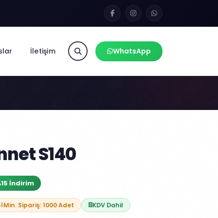
slar
İletişim
WhatsApp
nnet S140
15 İndirim
Min. Sipariş: 1000 Adet
KDV Dahil