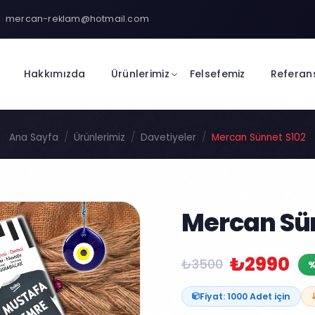
mercan-reklam@hotmail.com
Hakkımızda
Ürünlerimiz
Felsefemiz
Referan
Ana Sayfa
Ürünlerimiz
Davetiyeler
Mercan Sünnet S102
Mercan Sün
₺2990
₺3500
%
Fiyat: 1000 Adet için