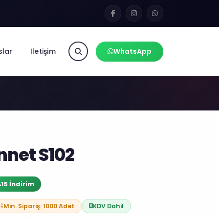
slar
İletişim
WhatsApp
net S102
15 İndirim
Min. Sipariş: 1000 Adet
KDV Dahil