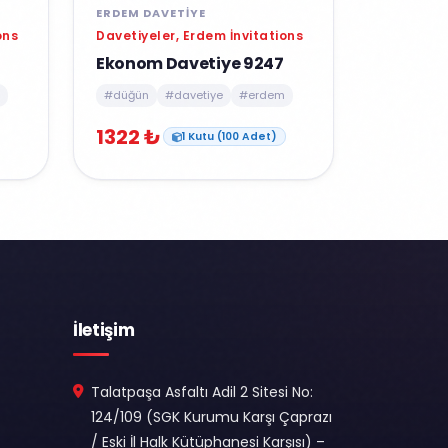
ERDEM DAVETIYE
ons
Davetiyeler, Erdem İnvitations
Ekonom Davetiye 9247
#düğün
#davetiye
#erdem
1322 ₺
1 Kutu (100 Adet)
İletişim
Talatpaşa Asfaltı Adil 2 Sitesi No:
124/109 (SGK Kurumu Karşı Çaprazı
/ Eski İl Halk Kütüphanesi Karşısı) –