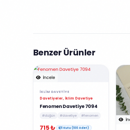
Benzer Ürünler
İncele
İKLIM DAVETIYE
Davetiyeler, İklim Davetiye
Fenomen Davetiye 7094
#düğün
#davetiye
#fenomen
İn
715 ₺
1 Kutu (100 Adet)