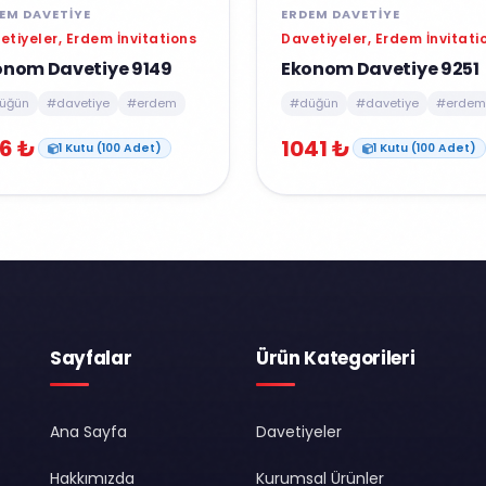
EM DAVETIYE
ERDEM DAVETIYE
etiyeler, Erdem İnvitations
Davetiyeler, Erdem İnvitati
onom Davetiye 9149
Ekonom Davetiye 9251
üğün
#davetiye
#erdem
#düğün
#davetiye
#erdem
6 ₺
1041 ₺
1 Kutu (100 Adet)
1 Kutu (100 Adet)
Sayfalar
Ürün Kategorileri
Ana Sayfa
Davetiyeler
Hakkımızda
Kurumsal Ürünler