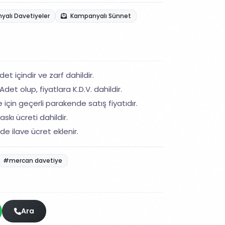
alı Davetiyeler
Kampanyalı Sünnet
et içindir ve zarf dahildir.
det olup, fiyatlara K.D.V. dahildir.
 için geçerli parakende satış fiyatıdır.
skı ücreti dahildir.
de ilave ücret eklenir.
#mercan davetiye
Ara