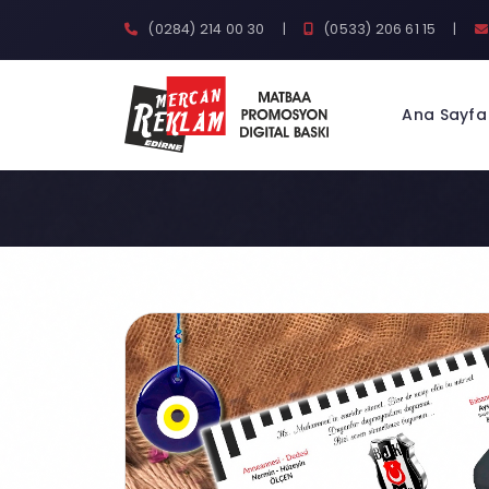
(0284) 214 00 30
|
(0533) 206 61 15
|
Ana Sayfa