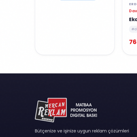
ERD
Dav
Ek
#d
76
Bütçenize ve işinize uygun reklam çözümleri