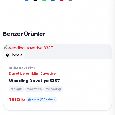
Benzer Ürünler
İncele
İKLIM DAVETIYE
Davetiyeler, İklim Davetiye
Wedding Davetiye 8387
#düğün
#davetiye
#wedding
1510 ₺
1 Kutu (100 Adet)