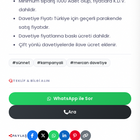
Minimum sipariş 1000 Adet olup, fiyatlara K.D.V.
dahildir.
Davetiye Fiyatı Türkiye için geçerli parakende
satış fiyatıdır.
Davetiye fiyatlarına baskı ücreti dahildir.
Çift yönlü davetiyelerde ilave ücret eklenir.
#sünnet
#kampanyali
#mercan davetiye
TEKLIF & BILGI ALIN
WhatsApp ile Sor
Ara
PAYLAŞ