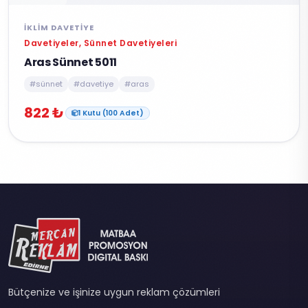
İKLIM DAVETIYE
Davetiyeler, Sünnet Davetiyeleri
Aras Sünnet 5011
#sünnet
#davetiye
#aras
822 ₺
1 Kutu (100 Adet)
Bütçenize ve işinize uygun reklam çözümleri