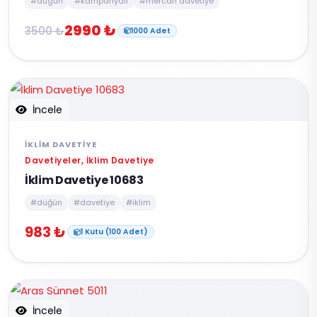
#dugun
#kampanyali
#mercan davetiye
2990 ₺
3500 ₺
1000 Adet
İncele
İKLIM DAVETIYE
Davetiyeler, İklim Davetiye
İklim Davetiye 10683
#düğün
#davetiye
#iklim
983 ₺
1 Kutu (100 Adet)
İncele