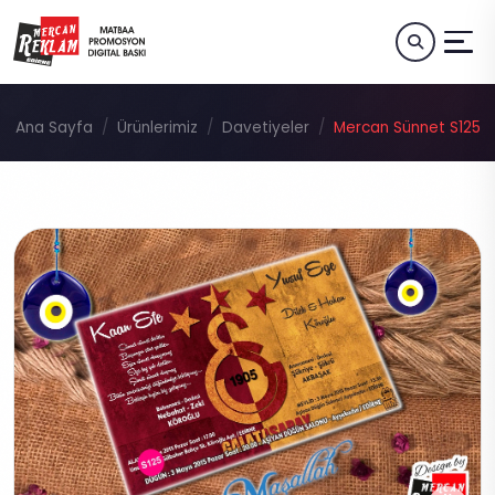
Ana Sayfa
Ürünlerimiz
Davetiyeler
Mercan Sünnet S125