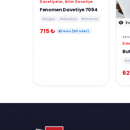
Davetiyeler, İklim Davetiye
Fenomen Davetiye 7094
#düğün
#davetiye
#fenomen
İn
715 ₺
1 Kutu (100 Adet)
ERD
Dav
But
#d
62