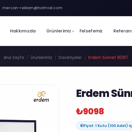
mercan-reklam@hotmail.com
Hakkımızda
Ürünlerimiz
Felsefemiz
Referan
Ana Sayfa
Ürünlerimiz
Davetiyeler
Erdem Sünnet 80917
Erdem Sünn
₺9098
Fiyat: 1 Kutu (100 Adet) iç