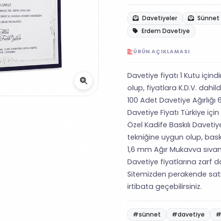
Davetiyeler
Sünnet 
Erdem Davetiye
ÜRÜN AÇIKLAMASI
Davetiye fiyatı 1 Kutu içind
olup, fiyatlara K.D.V. dahildi
100 Adet Davetiye Ağırlığı 6
Davetiye Fiyatı Türkiye için
Özel Kadife Baskılı Davetiy
tekniğine uygun olup, baskı f
1,6 mm Ağır Mukavva sıva
Davetiye fiyatlarına zarf da
Sitemizden perakende satı
irtibata geçebilirsiniz.
#sünnet
#davetiye
#