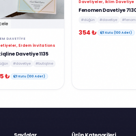
Davetiyeler, İklim Davetiye
Fenomen Davetiye 713
#düğün
#davetiye
#fenom
cele
354 ₺
1 Kutu (100 Adet)
EM DAVETIYE
etiyeler, Erdem İnvitations
iqline Davetiye 1135
üğün
#davetiye
#butiqline
5 ₺
1 Kutu (100 Adet)
Sayfalar
Ürün Kategorileri