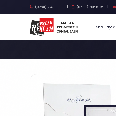
(0284) 214 00 30
|
(0533) 206 61 15
|
Ana Sayfa