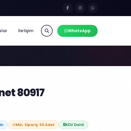
slar
İletişim
WhatsApp
et 80917
in
Min. Sipariş: 50 Adet
KDV Dahil