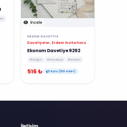
0
en
İncele
ERDEM DAVETIYE
Davetiyeler, Erdem İnvitations
Ekonom Davetiye 9292
#düğün
#davetiye
#erdem
516 ₺
1 Kutu (100 Adet)
İletişim