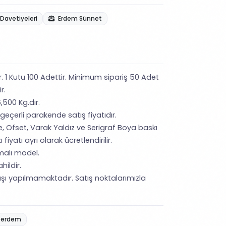
Davetiyeleri
Erdem Sünnet
ir. 1 Kutu 100 Adettir. Minimum sipariş 50 Adet
r.
,500 Kg.dır.
 geçerli parakende satış fiyatıdır.
e, Ofset, Varak Yaldız ve Serigraf Boya baskı
iyatı ayrı olarak ücretlendirilir.
malı model.
hildir.
şı yapılmamaktadır. Satış noktalarımızla
erdem