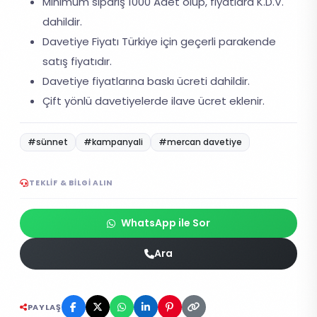
Minimum sipariş 1000 Adet olup, fiyatlara K.D.V.
dahildir.
Davetiye Fiyatı Türkiye için geçerli parakende
satış fiyatıdır.
Davetiye fiyatlarına baskı ücreti dahildir.
Çift yönlü davetiyelerde ilave ücret eklenir.
#sünnet
#kampanyali
#mercan davetiye
TEKLIF & BILGI ALIN
WhatsApp ile Sor
Ara
PAYLAŞ