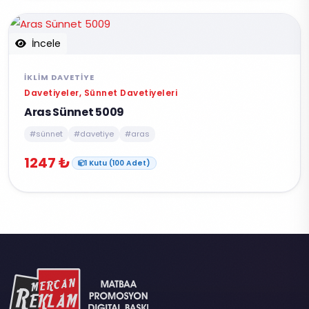
İncele
İKLIM DAVETIYE
Davetiyeler, Sünnet Davetiyeleri
Aras Sünnet 5009
#sünnet
#davetiye
#aras
1247 ₺
1 Kutu (100 Adet)