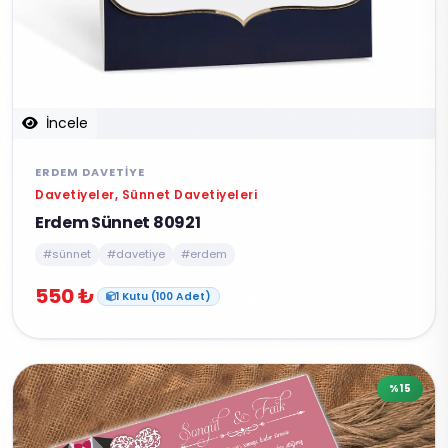
İncele
ERDEM DAVETIYE
Davetiyeler, Sünnet Davetiyeleri
Erdem Sünnet 80921
#sünnet
#davetiye
#erdem
550 ₺
1 Kutu (100 Adet)
%15