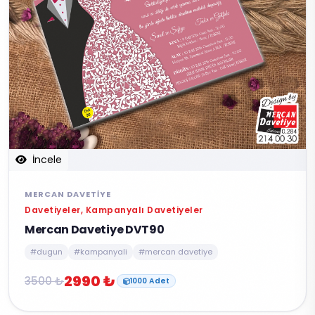
İncele
MERCAN DAVETIYE
Davetiyeler, Kampanyalı Davetiyeler
Mercan Davetiye DVT90
#dugun
#kampanyali
#mercan davetiye
2990 ₺
3500 ₺
1000 Adet