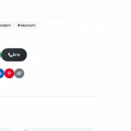
erdem
#ekonom
Ara