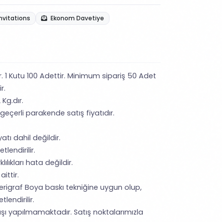
nvitations
Ekonom Davetiye
ir. 1 Kutu 100 Adettir. Minimum sipariş 50 Adet
ir.
 Kg.dır.
 geçerli parakende satış fiyatıdır.
tı dahil değildir.
tlendirilir.
lıkları hata değildir.
ittir.
erigraf Boya baskı tekniğine uygun olup,
lendirilir.
şı yapılmamaktadır. Satış noktalarımızla