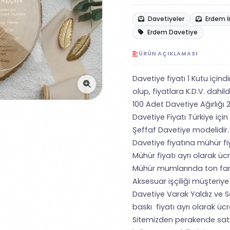
Davetiyeler
Erdem İ
Erdem Davetiye
ÜRÜN AÇIKLAMASI
Davetiye fiyatı 1 Kutu içind
olup, fiyatlara K.D.V. dahild
100 Adet Davetiye Ağırlığı 2
Davetiye Fiyatı Türkiye için
Şeffaf Davetiye modelidir.
Davetiye fiyatına mühür fiya
Mühür fiyatı ayrı olarak ücre
Mühür mumlarında ton farklı
Aksesuar işçiliği müşteriye a
Davetiye Varak Yaldız ve S
baskı fiyatı ayrı olarak ücret
Sitemizden perakende satı