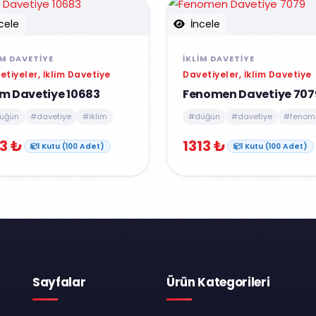
cele
İncele
IM DAVETIYE
İKLIM DAVETIYE
etiyeler, İklim Davetiye
Davetiyeler, İklim Davetiye
im Davetiye 10683
Fenomen Davetiye 707
üğün
#davetiye
#iklim
#düğün
#davetiye
#fenom
3 ₺
1313 ₺
1 Kutu (100 Adet)
1 Kutu (100 Adet)
Sayfalar
Ürün Kategorileri