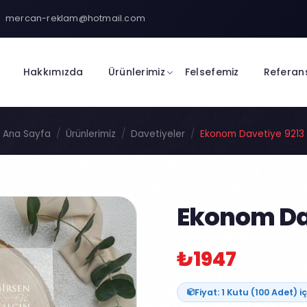
mercan-reklam@hotmail.com
Hakkımızda
Ürünlerimiz
Felsefemiz
Referan
Ana Sayfa
Ürünlerimiz
Davetiyeler
Ekonom Davetiye 9213
Ekonom Da
₺1947
Fiyat: 1 Kutu (100 Adet) iç