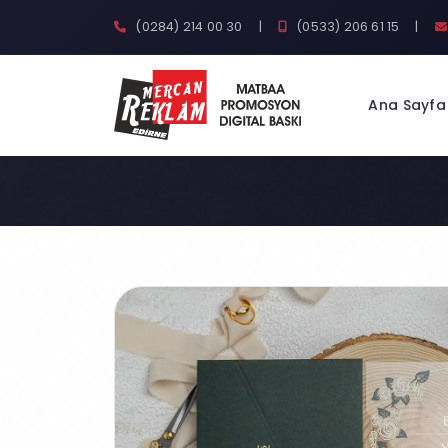
(0284) 214 00 30
|
(0533) 206 61 15
|
Ana Sayfa