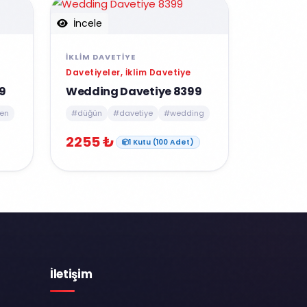
İncele
İKLIM DAVETIYE
Davetiyeler, İklim Davetiye
9
Wedding Davetiye 8399
en
#düğün
#davetiye
#wedding
2255 ₺
1 Kutu (100 Adet)
İletişim