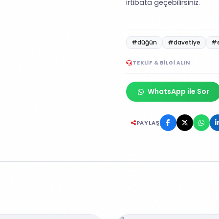
irtibata geçebilirsiniz.
#düğün
#davetiye
#
TEKLIF & BILGI ALIN
WhatsApp ile Sor
PAYLAŞ