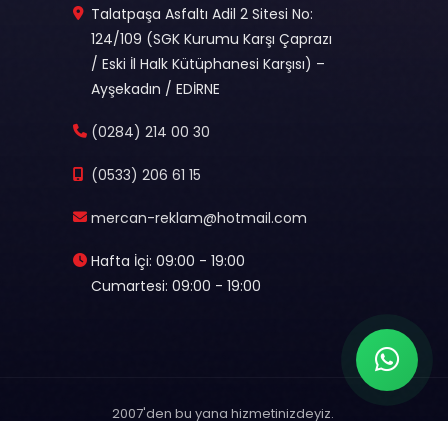
Talatpaşa Asfaltı Adil 2 Sitesi No:
124/109 (SGK Kurumu Karşı Çaprazı
/ Eski İl Halk Kütüphanesi Karşısı) –
Ayşekadın / EDİRNE
(0284) 214 00 30
(0533) 206 61 15
mercan-reklam@hotmail.com
Hafta İçi: 09:00 - 19:00
Cumartesi: 09:00 - 19:00
2007'den bu yana hizmetinizdeyiz.