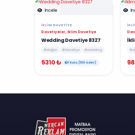
İncele
İn
İKLIM DAVETIYE
İKL
Davetiyeler, İklim Davetiye
Dav
Wedding Davetiye 8327
İkl
#düğün
#davetiye
#wedding
#d
5310 ₺
98
1 Kutu (100 Adet)