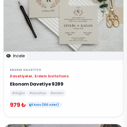
İncele
ERDEM DAVETIYE
Davetiyeler, Erdem İnvitations
Ekonom Davetiye 9289
#düğün
#davetiye
#erdem
979 ₺
1 Kutu (100 Adet)