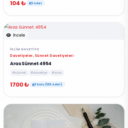
104 ₺
1 Adet
İncele
İKLIM DAVETIYE
Davetiyeler, Sünnet Davetiyeleri
Aras Sünnet 4954
#sünnet
#davetiye
#aras
1700 ₺
1 Kutu (100 Adet)