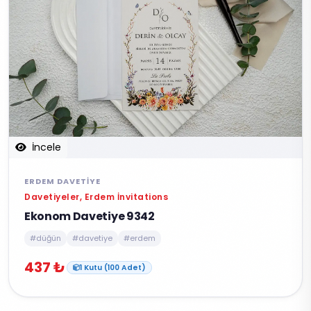
İncele
ERDEM DAVETIYE
Davetiyeler, Erdem İnvitations
Ekonom Davetiye 9342
#düğün
#davetiye
#erdem
437 ₺
1 Kutu (100 Adet)