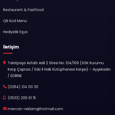
Restaurant & Fastfood
QR Kod Menü
Hediyelik Eşya
İletişim
Talatpaşa Asfaltı Adil 2 Sitesi No: 124/109 (SGK Kurumu
Karşı Çaprazı / Eski İl Halk Kütüphanesi Karşısı) – Ayşekadın
/ EDİRNE
(0284) 214 00 30
(0533) 206 61 15
mercan-reklam@hotmail.com