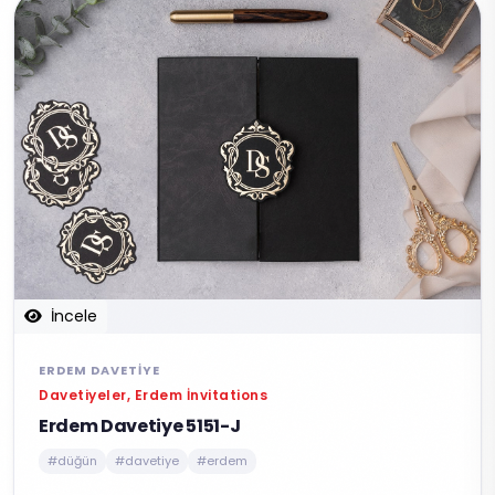
İncele
ERDEM DAVETIYE
Davetiyeler, Erdem İnvitations
Erdem Davetiye 5151-J
#düğün
#davetiye
#erdem