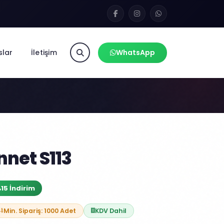
slar
İletişim
WhatsApp
net S113
15 İndirim
Min. Sipariş: 1000 Adet
KDV Dahil