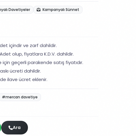
alı Davetiyeler
Kampanyalı Sünnet
et içindir ve zarf dahildir.
det olup, fiyatlara K.D.V. dahildir.
 için geçerli parakende satış fiyatıdır.
skı ücreti dahildir.
de ilave ücret eklenir.
#mercan davetiye
Ara