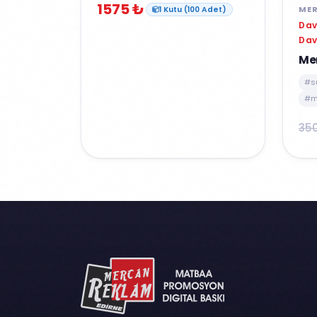
1575 ₺
MER
1 Kutu (100 Adet)
Dav
Dav
Me
#s
#m
35