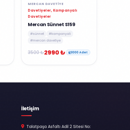
MERCAN DAVETIYE
Davetiyeler, Kampanyalı
Davetiyeler
Mercan Sünnet S159
#sünnet
#kampanyali
#mercan davetiye
2990 ₺
3500 ₺
1000 Adet
İletişim
Talatpaşa Asfaltı Adil 2 Sitesi No: