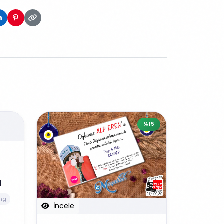
%15
1
ng
İncele