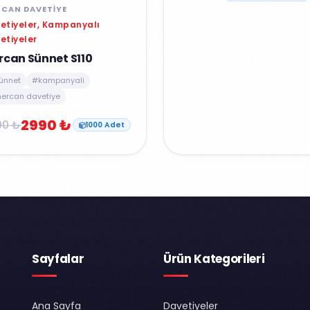
CAN DAVETIYE
etiyeler, Kampanyalı
etiyeler
rcan Sünnet S110
ünnet
#kampanyali
ercan davetiye
2990 ₺
00 ₺
1000 Adet
Sayfalar
Ürün Kategorileri
Ana Sayfa
Davetiyeler