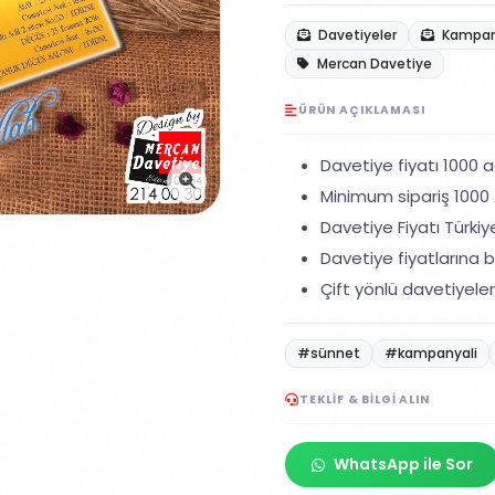
Davetiyeler
Kampany
Mercan Davetiye
ÜRÜN AÇIKLAMASI
Davetiye fiyatı 1000 ad
Minimum sipariş 1000 A
Davetiye Fiyatı Türkiye
Davetiye fiyatlarına ba
Çift yönlü davetiyeler
#sünnet
#kampanyali
TEKLIF & BILGI ALIN
WhatsApp ile Sor