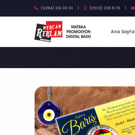
(0284) 214 00 30
|
(0533) 206 61 15
|
Ana Sayfa