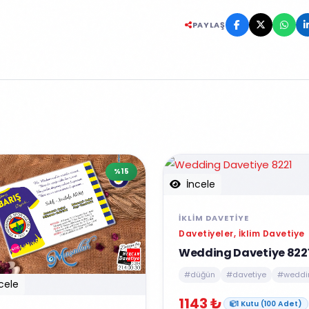
PAYLAŞ
%15
İncele
İKLIM DAVETIYE
Davetiyeler, İklim Davetiye
Wedding Davetiye 822
#düğün
#davetiye
#weddi
cele
1143 ₺
1 Kutu (100 Adet)