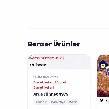
Benzer Ürünler
İncele
İKLIM DAVETIYE
Davetiyeler, Sünnet
Davetiyeleri
Aras Sünnet 4975
İn
#sünnet
#davetiye
#aras