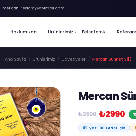
mercan-reklam@hotmail.com
Hakkımızda
Ürünlerimiz
Felsefemiz
Referan
Ana Sayfa
Ürünlerimiz
Davetiyeler
Mercan Sünnet S113
Mercan Sün
₺2990
₺3500
%
Fiyat: 1000 Adet için