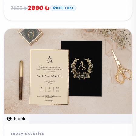
2990 ₺
3500 ₺
1000 Adet
İncele
ERDEM DAVETIYE