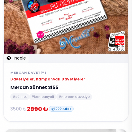
İncele
MERCAN DAVETIYE
Davetiyeler, Kampanyalı Davetiyeler
Mercan Sünnet S155
#sünnet
#kampanyali
#mercan davetiye
2990 ₺
3500 ₺
1000 Adet