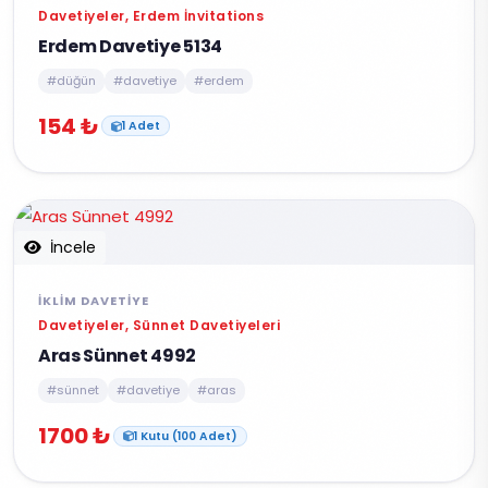
Davetiyeler, Erdem İnvitations
Erdem Davetiye 5134
#düğün
#davetiye
#erdem
154 ₺
1 Adet
İncele
İKLIM DAVETIYE
Davetiyeler, Sünnet Davetiyeleri
Aras Sünnet 4992
#sünnet
#davetiye
#aras
1700 ₺
1 Kutu (100 Adet)