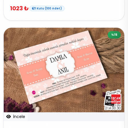
1023 ₺
1 Kutu (100 Adet)
%15
İncele