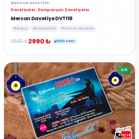
MERCAN DAVETIYE
Davetiyeler, Kampanyalı Davetiyeler
Mercan Davetiye DVT119
#dugun
#kampanyali
#mercan davetiye
2990 ₺
3500 ₺
1000 Adet
%15