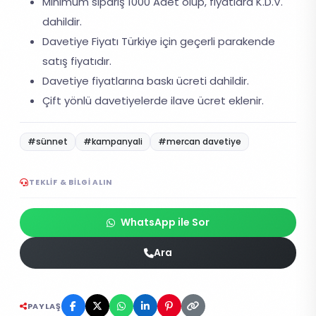
Minimum sipariş 1000 Adet olup, fiyatlara K.D.V.
dahildir.
Davetiye Fiyatı Türkiye için geçerli parakende
satış fiyatıdır.
Davetiye fiyatlarına baskı ücreti dahildir.
Çift yönlü davetiyelerde ilave ücret eklenir.
#sünnet
#kampanyali
#mercan davetiye
TEKLIF & BILGI ALIN
WhatsApp ile Sor
Ara
PAYLAŞ