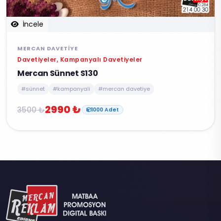
İncele
MERCAN DAVETIYE
Davetiyeler, Kampanyalı Davetiyeler
Mercan Sünnet S130
#sünnet
#kampanyali
#mercan davetiye
2990 ₺
3500 ₺
1000 Adet