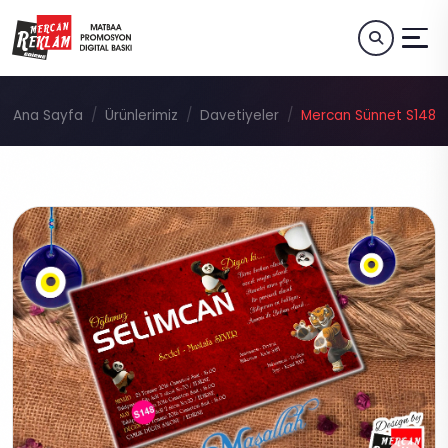
Ana Sayfa
Ürünlerimiz
Davetiyeler
Mercan Sünnet S148