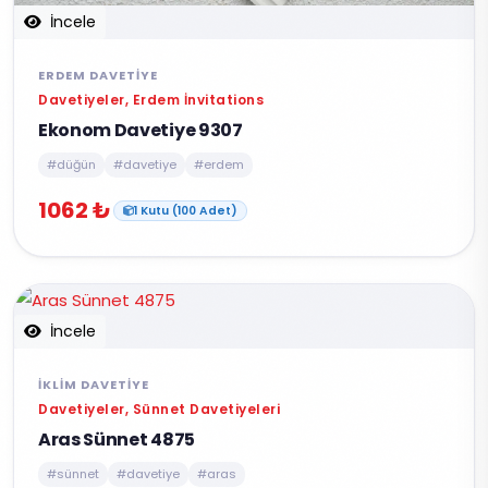
İncele
ERDEM DAVETIYE
Davetiyeler, Erdem İnvitations
Ekonom Davetiye 9307
#düğün
#davetiye
#erdem
1062 ₺
1 Kutu (100 Adet)
İncele
İKLIM DAVETIYE
Davetiyeler, Sünnet Davetiyeleri
Aras Sünnet 4875
#sünnet
#davetiye
#aras