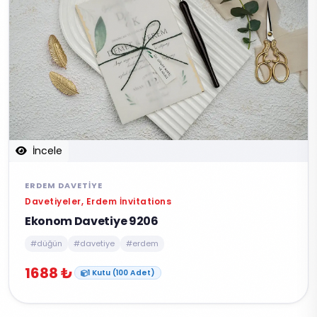
İncele
ERDEM DAVETIYE
Davetiyeler, Erdem İnvitations
Ekonom Davetiye 9206
#düğün
#davetiye
#erdem
1688 ₺
1 Kutu (100 Adet)