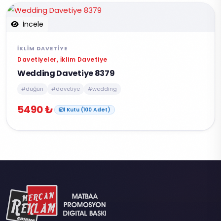
İncele
İKLIM DAVETIYE
Davetiyeler, İklim Davetiye
Wedding Davetiye 8379
#düğün
#davetiye
#wedding
5490 ₺
1 Kutu (100 Adet)