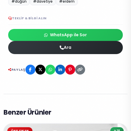
#düğün
#davetiye
#erdem
TEKLIF & BILGI ALIN
WhatsApp ile Sor
Ara
PAYLAŞ
Benzer Ürünler
ÖNE ÇIKAN
%15