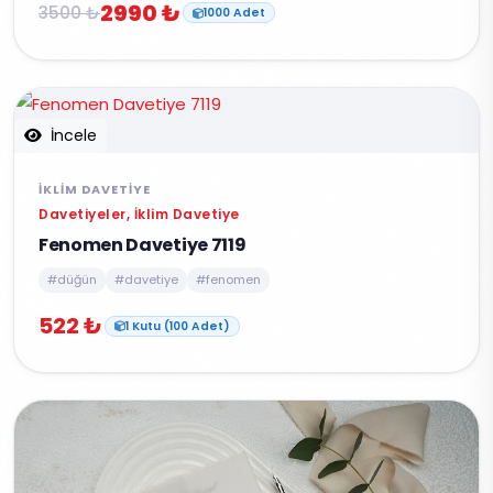
2990 ₺
3500 ₺
1000 Adet
İncele
İKLIM DAVETIYE
Davetiyeler, İklim Davetiye
Fenomen Davetiye 7119
#düğün
#davetiye
#fenomen
522 ₺
1 Kutu (100 Adet)