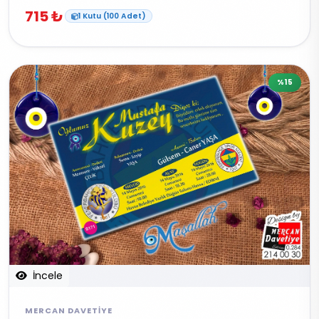
715 ₺
1 Kutu (100 Adet)
%15
İncele
MERCAN DAVETIYE