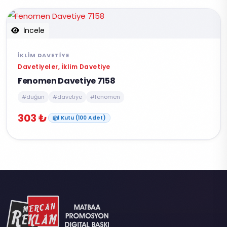
İncele
İKLIM DAVETIYE
Davetiyeler, İklim Davetiye
Fenomen Davetiye 7158
#düğün
#davetiye
#fenomen
303 ₺
1 Kutu (100 Adet)