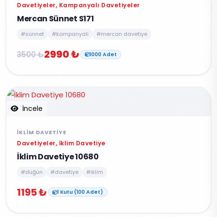
Davetiyeler, Kampanyalı Davetiyeler
Mercan Sünnet S171
#sünnet
#kampanyali
#mercan davetiye
2990 ₺
3500 ₺
1000 Adet
İncele
İKLIM DAVETIYE
Davetiyeler, İklim Davetiye
İklim Davetiye 10680
#düğün
#davetiye
#iklim
1195 ₺
1 Kutu (100 Adet)