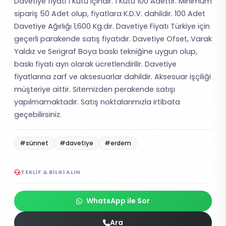
Davetiye fiyatı 1 Kutu içindir. 1 Kutu 100 Adettir. Minimum
sipariş 50 Adet olup, fiyatlara K.D.V. dahildir. 100 Adet
Davetiye Ağırlığı 1,600 Kg.dır. Davetiye Fiyatı Türkiye için
geçerli parakende satış fiyatıdır. Davetiye Ofset, Varak
Yaldız ve Serigraf Boya baskı tekniğine uygun olup,
baskı fiyatı ayrı olarak ücretlendirilir. Davetiye
fiyatlarına zarf ve aksesuarlar dahildir. Aksesuar işçiliği
müşteriye aittir. Sitemizden perakende satışı
yapılmamaktadır. Satış noktalarımızla irtibata
geçebilirsiniz.
#sünnet
#davetiye
#erdem
TEKLIF & BILGI ALIN
WhatsApp ile Sor
Ara