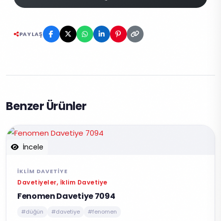
PAYLAŞ
Benzer Ürünler
İncele
İKLIM DAVETIYE
Davetiyeler, İklim Davetiye
Fenomen Davetiye 7094
#düğün
#davetiye
#fenomen