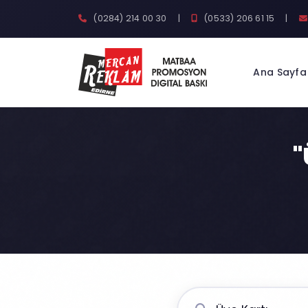
(0284) 214 00 30
|
(0533) 206 61 15
|
Ana Sayfa
"