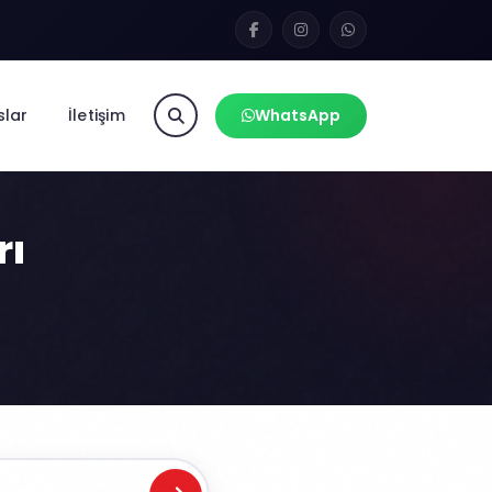
slar
İletişim
WhatsApp
rı