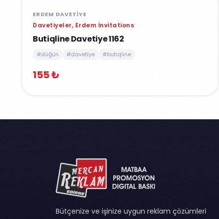
ERDEM DAVETIYE
Davetiyeler, Erdem İnvitations
Butiqline Davetiye 1162
#düğün
#davetiye
#butiqline
155 ₺
Bütçenize ve işinize uygun reklam çözümleri