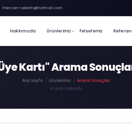
mercan-reklam@hotmail.com
Hakkımızda
Ürünlerimiz
Felsefemiz
Referan
Üye Kartı" Arama Sonuçla
Ana Sayfa
Ürünlerimiz
Arama Sonuçları
4 ürün bulundu