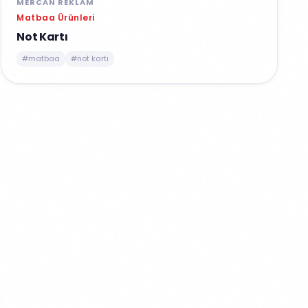
MERCAN REKLAM
Matbaa Ürünleri
Not Kartı
#matbaa
#not kartı