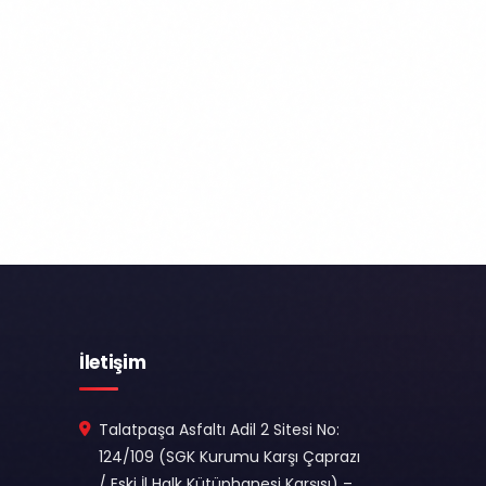
İletişim
Talatpaşa Asfaltı Adil 2 Sitesi No:
124/109 (SGK Kurumu Karşı Çaprazı
/ Eski İl Halk Kütüphanesi Karşısı) –