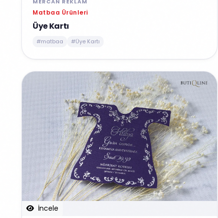
MERCAN REKLAM
Matbaa Ürünleri
Üye Kartı
#matbaa
#Üye Kartı
İncele