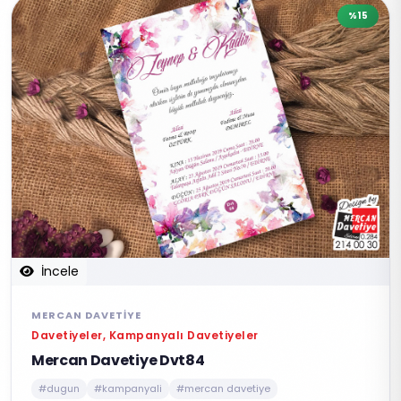
%15
İncele
MERCAN DAVETIYE
Davetiyeler, Kampanyalı Davetiyeler
Mercan Davetiye Dvt84
#dugun
#kampanyali
#mercan davetiye