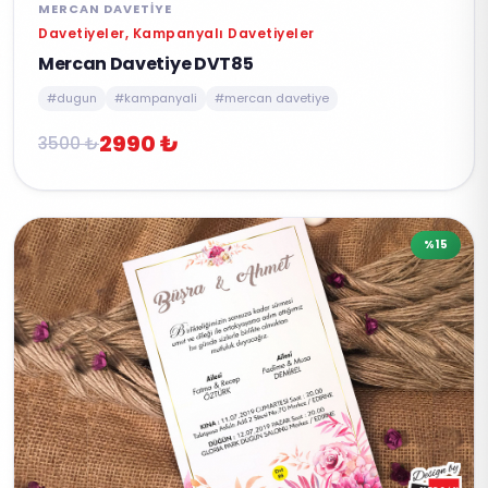
MERCAN DAVETIYE
Davetiyeler, Kampanyalı Davetiyeler
Mercan Davetiye DVT85
#dugun
#kampanyali
#mercan davetiye
2990 ₺
3500 ₺
%15