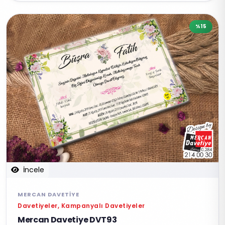
%15
İncele
MERCAN DAVETIYE
Davetiyeler, Kampanyalı Davetiyeler
Mercan Davetiye DVT93