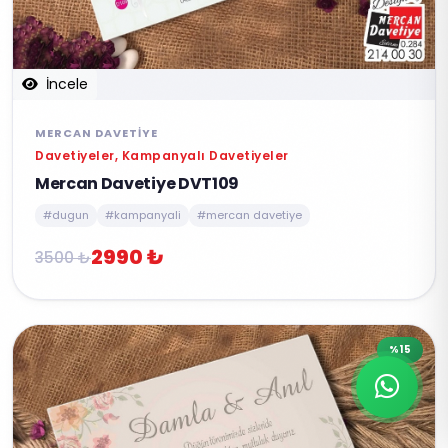
İncele
MERCAN DAVETIYE
Davetiyeler, Kampanyalı Davetiyeler
Mercan Davetiye DVT109
#dugun
#kampanyali
#mercan davetiye
2990 ₺
3500 ₺
%15