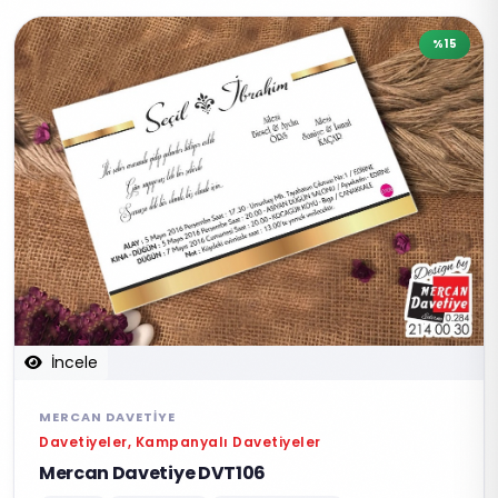
%15
İncele
MERCAN DAVETIYE
Davetiyeler, Kampanyalı Davetiyeler
Mercan Davetiye DVT106