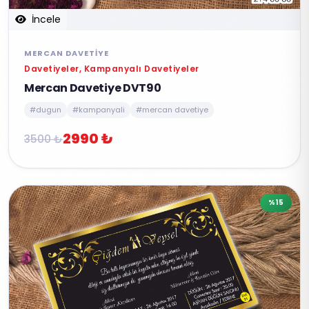
İncele
MERCAN DAVETIYE
Davetiyeler, Kampanyalı Davetiyeler
Mercan Davetiye DVT90
#dugun
#kampanyali
#mercan davetiye
2990 ₺
3500 ₺
%15