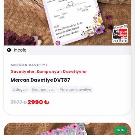
İncele
MERCAN DAVETIYE
Davetiyeler, Kampanyalı Davetiyeler
Mercan Davetiye DVT87
#dugun
#kampanyali
#mercan davetiye
2990 ₺
3500 ₺
%15