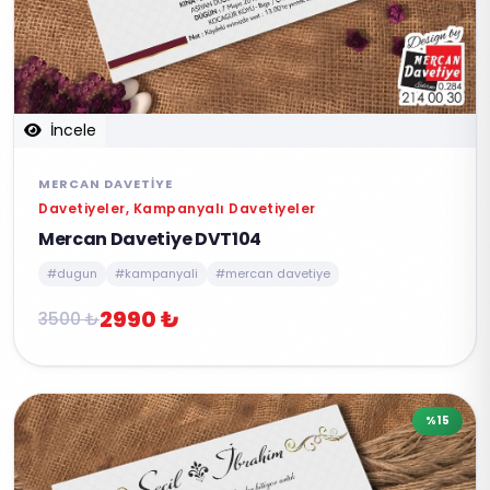
İncele
MERCAN DAVETIYE
Davetiyeler, Kampanyalı Davetiyeler
Mercan Davetiye DVT104
#dugun
#kampanyali
#mercan davetiye
2990 ₺
3500 ₺
%15