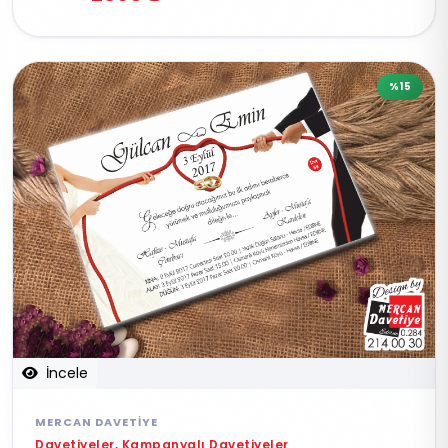
%15
İncele
MERCAN DAVETIYE
Davetiyeler, Kampanyalı Davetiyeler