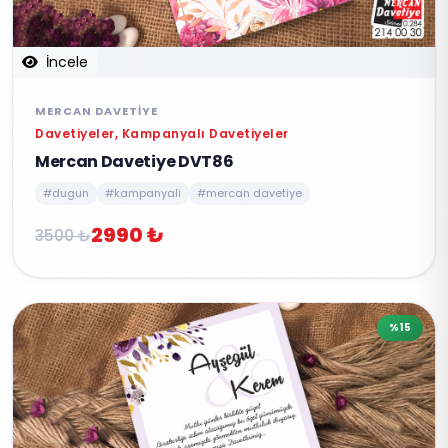
İncele
MERCAN DAVETIYE
Davetiyeler, Kampanyalı Davetiyeler
Mercan Davetiye DVT86
#dugun
#kampanyali
#mercan davetiye
2990 ₺
3500 ₺
%15