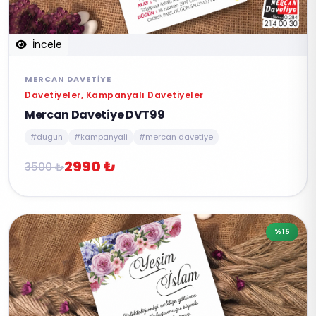
İncele
MERCAN DAVETIYE
Davetiyeler, Kampanyalı Davetiyeler
Mercan Davetiye DVT99
#dugun
#kampanyali
#mercan davetiye
2990 ₺
3500 ₺
%15