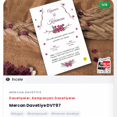
%15
İncele
MERCAN DAVETIYE
Davetiyeler, Kampanyalı Davetiyeler
Mercan Davetiye DVT97
#dugun
#kampanyali
#mercan davetiye