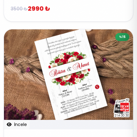
2990 ₺
3500 ₺
%15
İncele