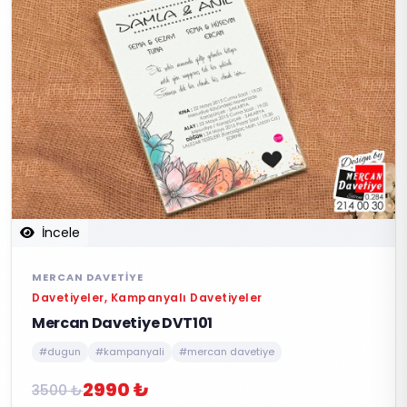
İncele
MERCAN DAVETIYE
Davetiyeler, Kampanyalı Davetiyeler
Mercan Davetiye DVT101
#dugun
#kampanyali
#mercan davetiye
2990 ₺
3500 ₺