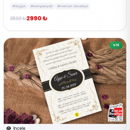
#dugun
#kampanyali
#mercan davetiye
2990 ₺
3500 ₺
%15
İncele