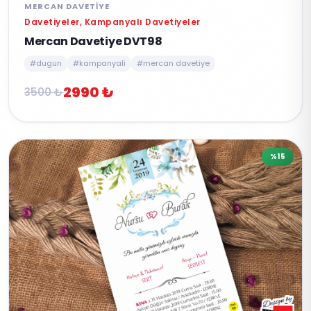
MERCAN DAVETIYE
Davetiyeler, Kampanyalı Davetiyeler
Mercan Davetiye DVT98
#dugun
#kampanyali
#mercan davetiye
2990 ₺
3500 ₺
%15