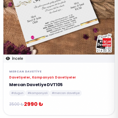
İncele
MERCAN DAVETIYE
Davetiyeler, Kampanyalı Davetiyeler
Mercan Davetiye DVT105
#dugun
#kampanyali
#mercan davetiye
2990 ₺
3500 ₺