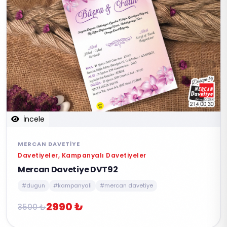
İncele
MERCAN DAVETIYE
Davetiyeler, Kampanyalı Davetiyeler
Mercan Davetiye DVT92
#dugun
#kampanyali
#mercan davetiye
2990 ₺
3500 ₺