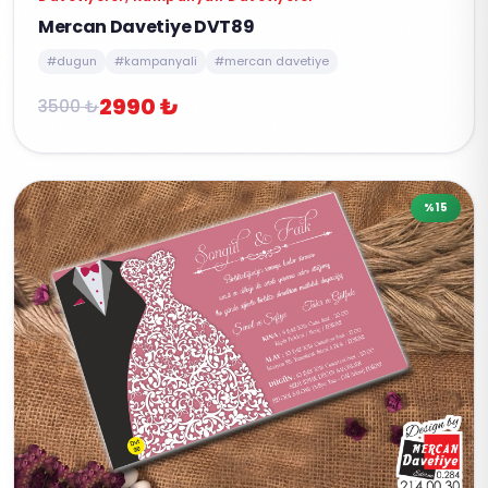
Mercan Davetiye DVT89
#dugun
#kampanyali
#mercan davetiye
2990 ₺
3500 ₺
%15