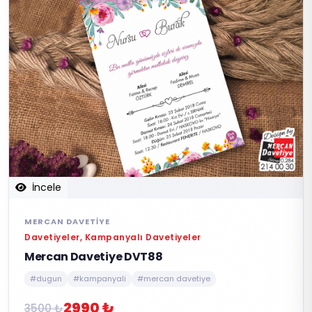
İncele
MERCAN DAVETIYE
Davetiyeler, Kampanyalı Davetiyeler
Mercan Davetiye DVT88
#dugun
#kampanyali
#mercan davetiye
2990 ₺
3500 ₺