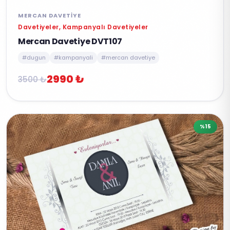
MERCAN DAVETIYE
Davetiyeler, Kampanyalı Davetiyeler
Mercan Davetiye DVT107
#dugun
#kampanyali
#mercan davetiye
2990 ₺
3500 ₺
%15