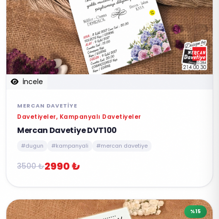
İncele
MERCAN DAVETIYE
Davetiyeler, Kampanyalı Davetiyeler
Mercan Davetiye DVT100
#dugun
#kampanyali
#mercan davetiye
2990 ₺
3500 ₺
%15