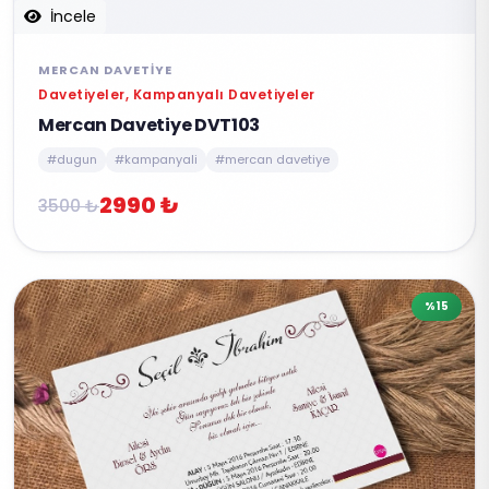
İncele
MERCAN DAVETIYE
Davetiyeler, Kampanyalı Davetiyeler
Mercan Davetiye DVT103
#dugun
#kampanyali
#mercan davetiye
2990 ₺
3500 ₺
%15