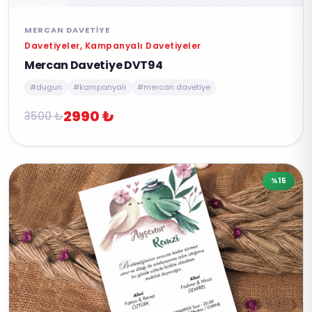
MERCAN DAVETIYE
Davetiyeler, Kampanyalı Davetiyeler
Mercan Davetiye DVT94
#dugun
#kampanyali
#mercan davetiye
2990 ₺
3500 ₺
%15