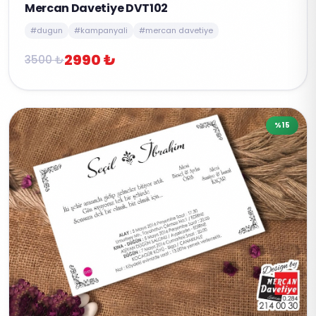
Mercan Davetiye DVT102
#dugun
#kampanyali
#mercan davetiye
2990 ₺
3500 ₺
%15