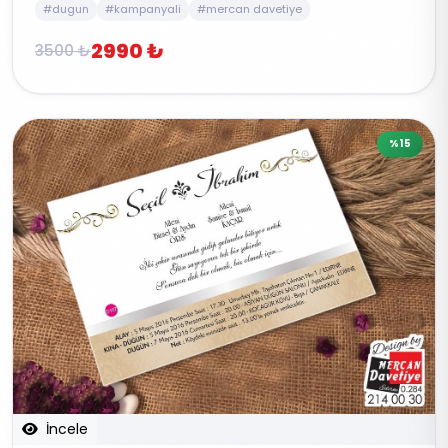
#dugun
#kampanyali
#mercan davetiye
2990 ₺
3500 ₺
%15
İncele