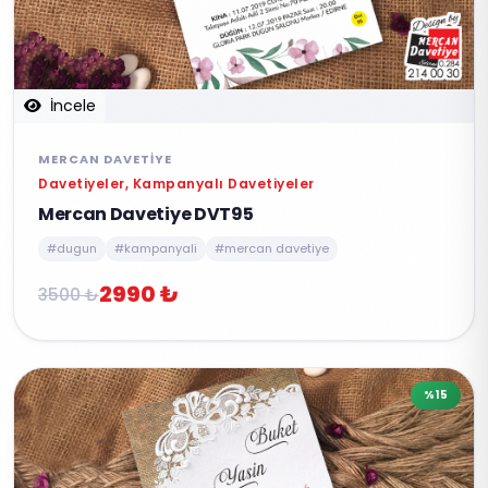
İncele
MERCAN DAVETIYE
Davetiyeler, Kampanyalı Davetiyeler
Mercan Davetiye DVT95
#dugun
#kampanyali
#mercan davetiye
2990 ₺
3500 ₺
%15