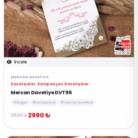
İncele
MERCAN DAVETIYE
Davetiyeler, Kampanyalı Davetiyeler
Mercan Davetiye DVT96
#dugun
#kampanyali
#mercan davetiye
2990 ₺
3500 ₺