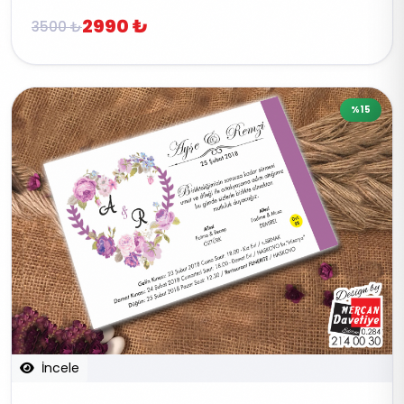
2990 ₺
3500 ₺
%15
İncele