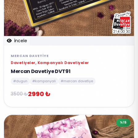
İncele
MERCAN DAVETIYE
Davetiyeler, Kampanyalı Davetiyeler
Mercan Davetiye DVT91
#dugun
#kampanyali
#mercan davetiye
2990 ₺
3500 ₺
%15