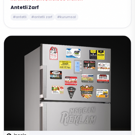
Antetli Zarf
#antetli
#antetli zarf
#kurumsal