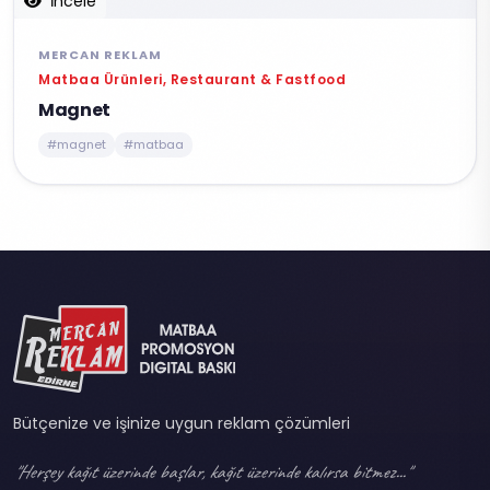
İncele
MERCAN REKLAM
Matbaa Ürünleri, Restaurant & Fastfood
Magnet
#magnet
#matbaa
Bütçenize ve işinize uygun reklam çözümleri
"Herşey kağıt üzerinde başlar, kağıt üzerinde kalırsa bitmez..."