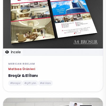
İncele
MERCAN REKLAM
Matbaa Ürünleri
Broşür & El İlanı
#broşür
#çift yön
#el ilanı