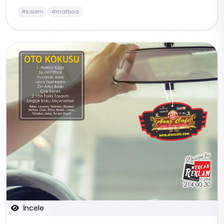
#kalem
#matbaa
İncele