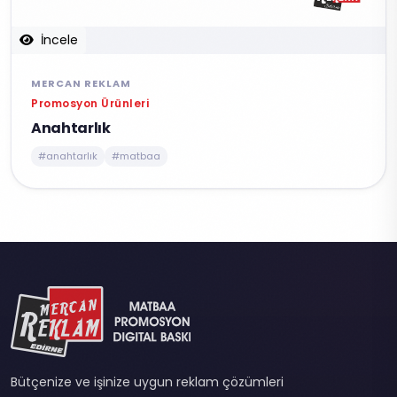
İncele
MERCAN REKLAM
Promosyon Ürünleri
Anahtarlık
#anahtarlık
#matbaa
Bütçenize ve işinize uygun reklam çözümleri