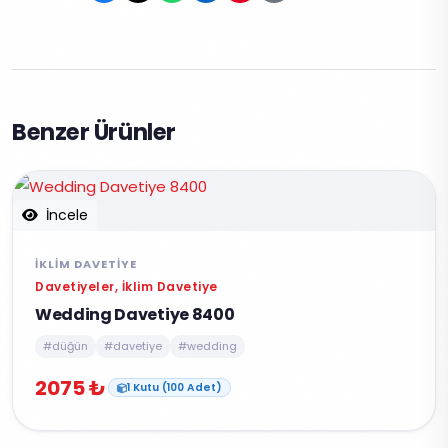
Benzer Ürünler
İncele
İKLIM DAVETIYE
Davetiyeler, İklim Davetiye
Wedding Davetiye 8400
#düğün
#davetiye
#wedding
2075 ₺
1 Kutu (100 Adet)