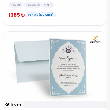
#düğün
#davetiye
#iklim
1385 ₺
1 Kutu (100 Adet)
İncele