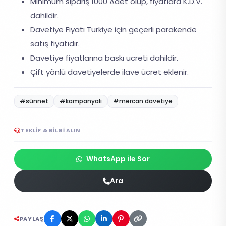
Minimum sipariş 1000 Adet olup, fiyatlara K.D.V.
dahildir.
Davetiye Fiyatı Türkiye için geçerli parakende
satış fiyatıdır.
Davetiye fiyatlarına baskı ücreti dahildir.
Çift yönlü davetiyelerde ilave ücret eklenir.
#sünnet
#kampanyali
#mercan davetiye
TEKLIF & BILGI ALIN
WhatsApp ile Sor
Ara
PAYLAŞ