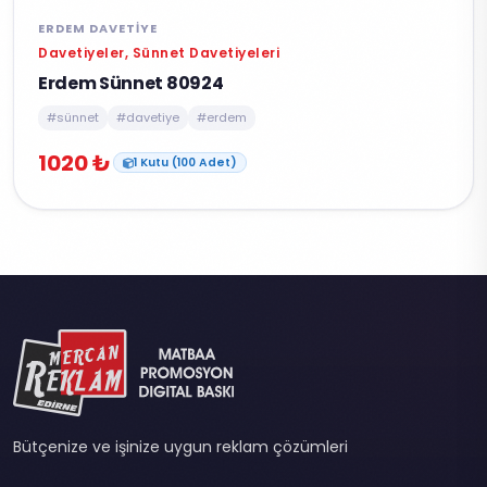
ERDEM DAVETIYE
Davetiyeler, Sünnet Davetiyeleri
Erdem Sünnet 80924
#sünnet
#davetiye
#erdem
1020 ₺
1 Kutu (100 Adet)
Bütçenize ve işinize uygun reklam çözümleri