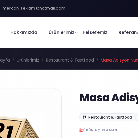
mercan-reklam@hotmail.com
Hakkımızda
Ürünlerimiz
Felsefemiz
Referan
Sayfa
Ürünlerimiz
Restaurant & Fastfood
Masa Adisyon Nu
Masa Adis
Restaurant & Fastfood
ÜRÜN AÇIKLAMASI