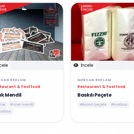
cele
İncele
RCAN REKLAM
MERCAN REKLAM
taurant & Fastfood
Restaurant & Fastfood
ak Mendil
Baskılı Peçete
lak
#ıslak mendil
#baskılı peçete
#matbaa
atbaa