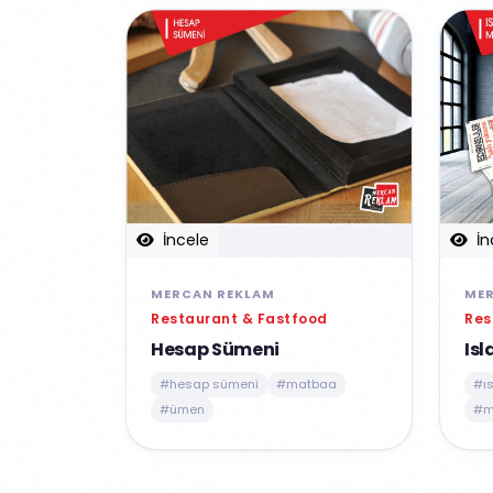
İncele
İn
MERCAN REKLAM
ME
Restaurant & Fastfood
Res
Hesap Sümeni
Isl
#hesap sümeni
#matbaa
#ıs
#ümen
#m