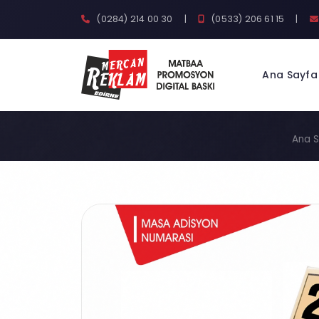
(0284) 214 00 30
|
(0533) 206 61 15
|
Ana Sayfa
Ana 