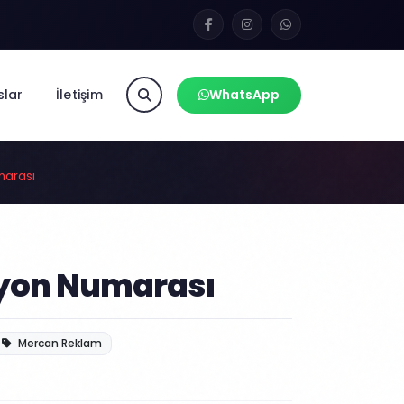
slar
İletişim
WhatsApp
marası
yon Numarası
Mercan Reklam