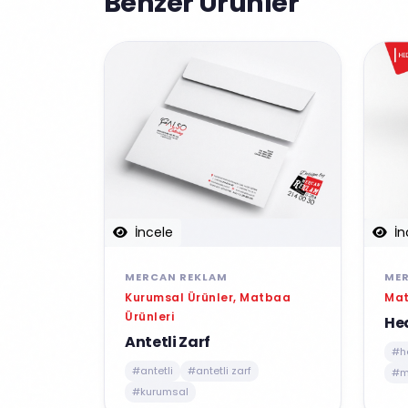
Benzer Ürünler
İncele
İn
MERCAN REKLAM
ME
Kurumsal Ürünler, Matbaa
Mat
Ürünleri
He
Antetli Zarf
#h
#antetli
#antetli zarf
#m
#kurumsal