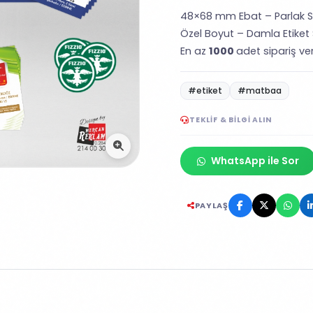
48×68 mm Ebat – Parlak S
Özel Boyut – Damla Etiket 
En az
1000
adet sipariş vere
#etiket
#matbaa
TEKLIF & BILGI ALIN
WhatsApp ile Sor
PAYLAŞ