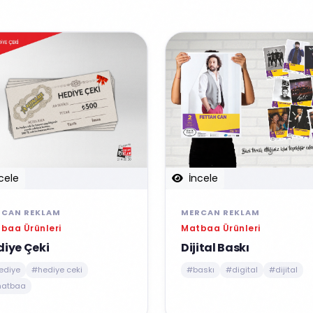
İncele
cele
MERCAN REKLAM
RCAN REKLAM
Matbaa Ürünleri
baa Ürünleri
Dijital Baskı
diye Çeki
#baskı
#digital
#dijital
ediye
#hediye ceki
atbaa