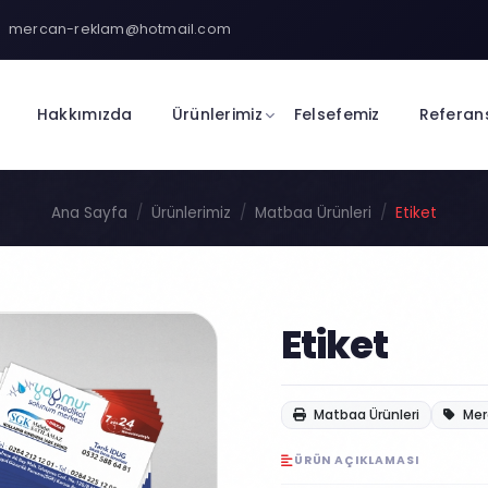
mercan-reklam@hotmail.com
Hakkımızda
Ürünlerimiz
Felsefemiz
Referan
Ana Sayfa
Ürünlerimiz
Matbaa Ürünleri
Etiket
Etiket
Matbaa Ürünleri
Mer
ÜRÜN AÇIKLAMASI