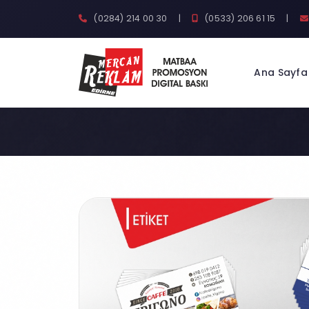
(0284) 214 00 30
|
(0533) 206 61 15
|
Ana Sayfa