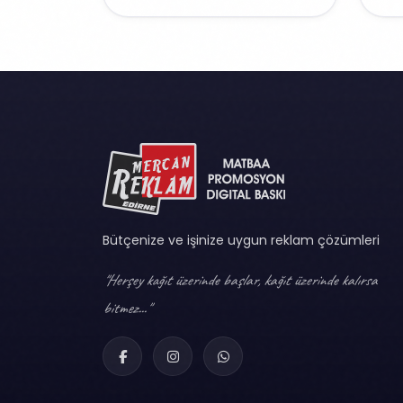
Bütçenize ve işinize uygun reklam çözümleri
"Herşey kağıt üzerinde başlar, kağıt üzerinde kalırsa
bitmez..."