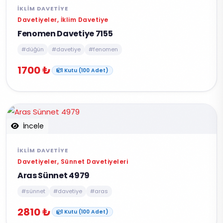
İKLIM DAVETIYE
Davetiyeler, İklim Davetiye
Fenomen Davetiye 7155
#düğün
#davetiye
#fenomen
1700 ₺
1 Kutu (100 Adet)
İncele
İKLIM DAVETIYE
Davetiyeler, Sünnet Davetiyeleri
Aras Sünnet 4979
#sünnet
#davetiye
#aras
2810 ₺
1 Kutu (100 Adet)