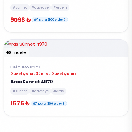
#sünnet
#davetiye
#erdem
9098 ₺
1 Kutu (100 Adet)
İncele
İKLIM DAVETIYE
Davetiyeler, Sünnet Davetiyeleri
Aras Sünnet 4970
#sünnet
#davetiye
#aras
1575 ₺
1 Kutu (100 Adet)