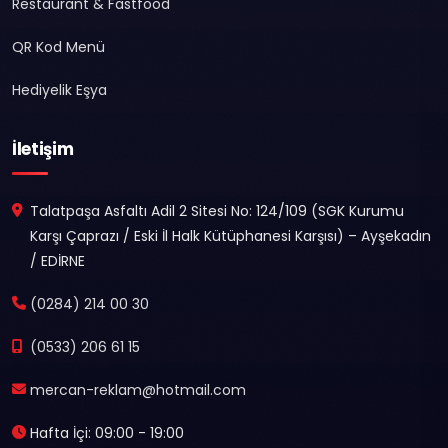
Restaurant & Fastfood
QR Kod Menü
Hediyelik Eşya
İletişim
Talatpaşa Asfaltı Adil 2 Sitesi No: 124/109 (SGK Kurumu
Karşı Çaprazı / Eski İl Halk Kütüphanesi Karşısı) – Ayşekadın
/ EDİRNE
(0284) 214 00 30
(0533) 206 61 15
mercan-reklam@hotmail.com
Hafta İçi: 09:00 - 19:00