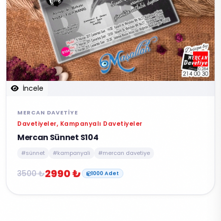
İncele
MERCAN DAVETIYE
Davetiyeler, Kampanyalı Davetiyeler
Mercan Sünnet S104
#sünnet
#kampanyali
#mercan davetiye
2990 ₺
3500 ₺
1000 Adet