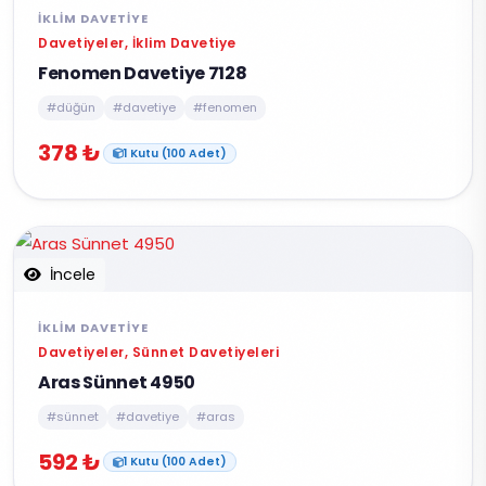
İKLIM DAVETIYE
Davetiyeler, İklim Davetiye
Fenomen Davetiye 7128
#düğün
#davetiye
#fenomen
378 ₺
1 Kutu (100 Adet)
İncele
İKLIM DAVETIYE
Davetiyeler, Sünnet Davetiyeleri
Aras Sünnet 4950
#sünnet
#davetiye
#aras
592 ₺
1 Kutu (100 Adet)