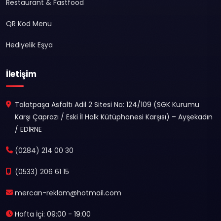
Restaurant & Fastfood
QR Kod Menü
Hediyelik Eşya
İletişim
Talatpaşa Asfaltı Adil 2 Sitesi No: 124/109 (SGK Kurumu
Karşı Çaprazı / Eski İl Halk Kütüphanesi Karşısı) – Ayşekadın
/ EDİRNE
(0284) 214 00 30
(0533) 206 61 15
mercan-reklam@hotmail.com
Hafta İçi: 09:00 - 19:00