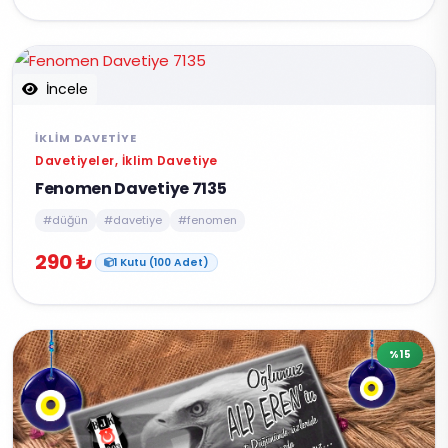
İncele
İKLIM DAVETIYE
Davetiyeler, İklim Davetiye
Fenomen Davetiye 7135
#düğün
#davetiye
#fenomen
290 ₺
1 Kutu (100 Adet)
%15