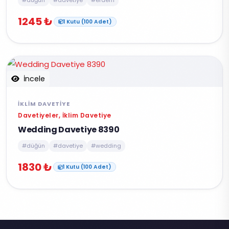
#düğün
#davetiye
#erdem
1245 ₺
1 Kutu (100 Adet)
İncele
İKLIM DAVETIYE
Davetiyeler, İklim Davetiye
Wedding Davetiye 8390
#düğün
#davetiye
#wedding
1830 ₺
1 Kutu (100 Adet)