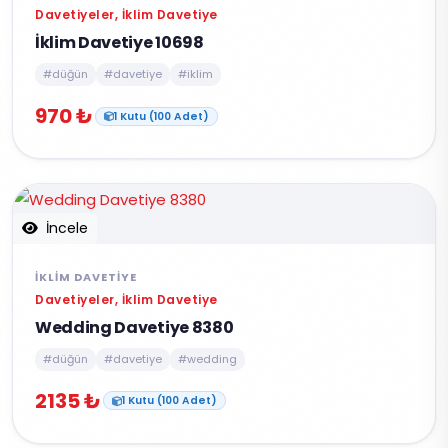
Davetiyeler, İklim Davetiye
İklim Davetiye 10698
#düğün
#davetiye
#iklim
970 ₺
1 Kutu (100 Adet)
İncele
İKLIM DAVETIYE
Davetiyeler, İklim Davetiye
Wedding Davetiye 8380
#düğün
#davetiye
#wedding
2135 ₺
1 Kutu (100 Adet)