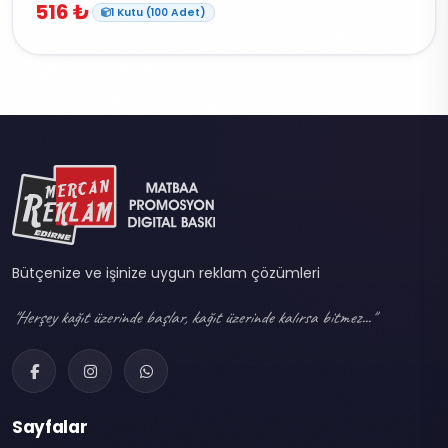
516 ₺
1 Kutu (100 Adet)
Bütçenize ve işinize uygun reklam çözümleri
"Herşey kağıt üzerinde başlar, kağıt üzerinde kalırsa bitmez..."
Sayfalar