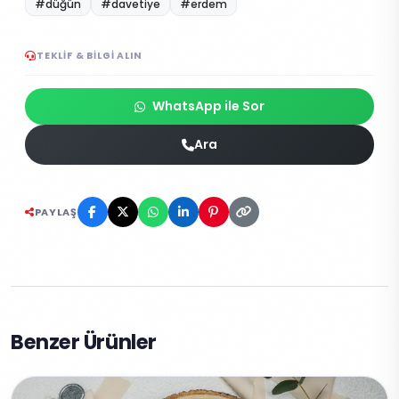
#düğün
#davetiye
#erdem
TEKLIF & BILGI ALIN
WhatsApp ile Sor
Ara
PAYLAŞ
Benzer Ürünler