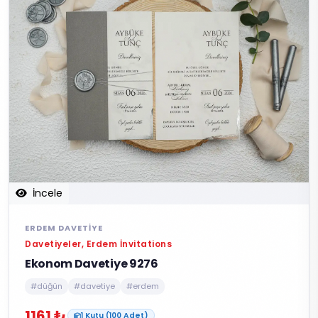
İncele
ERDEM DAVETIYE
Davetiyeler, Erdem İnvitations
Ekonom Davetiye 9276
#düğün
#davetiye
#erdem
1161 ₺
1 Kutu (100 Adet)