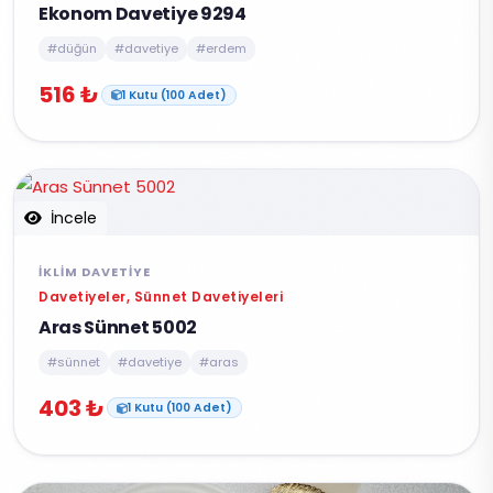
Ekonom Davetiye 9294
#düğün
#davetiye
#erdem
516 ₺
1 Kutu (100 Adet)
İncele
İKLIM DAVETIYE
Davetiyeler, Sünnet Davetiyeleri
Aras Sünnet 5002
#sünnet
#davetiye
#aras
403 ₺
1 Kutu (100 Adet)