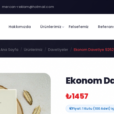
mercan-reklam@hotmail.com
Hakkımızda
Ürünlerimiz
Felsefemiz
Referan
Ana Sayfa
Ürünlerimiz
Davetiyeler
Ekonom Davetiye 9262
Ekonom Da
₺1457
Fiyat: 1 Kutu (100 Adet) iç