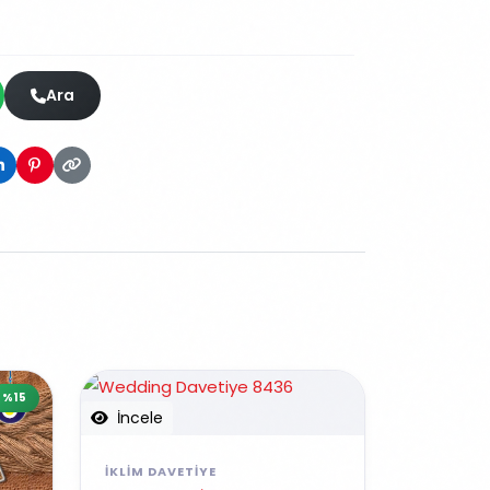
Ara
%15
İncele
İKLIM DAVETIYE