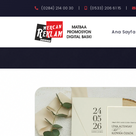
(0284) 214 00 30
|
(0533) 206 61 15
|
Ana Sayfa