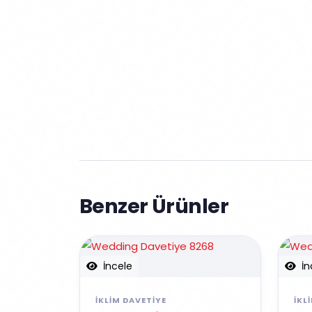
Benzer Ürünler
İncele
İn
İKLIM DAVETIYE
İKL