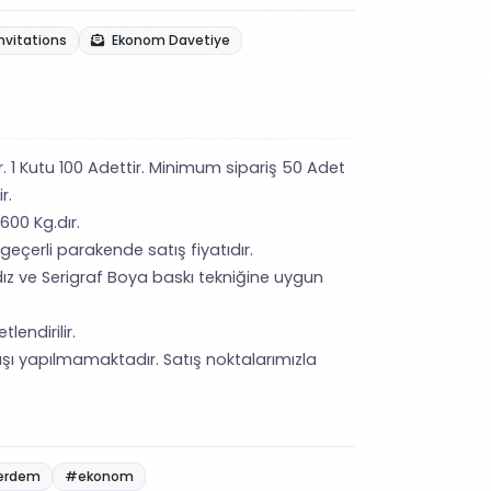
nvitations
Ekonom Davetiye
ir. 1 Kutu 100 Adettir. Minimum sipariş 50 Adet
ir.
,600 Kg.dır.
 geçerli parakende satış fiyatıdır.
ız ve Serigraf Boya baskı tekniğine uygun
lendirilir.
şı yapılmamaktadır. Satış noktalarımızla
erdem
#ekonom