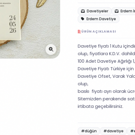
Davetiyeler
Erdem İ
Erdem Davetiye
ÜRÜN AÇIKLAMASI
Davetiye fiyatı 1 Kutu içind
olup, fiyatlara K.D.V. dahild
100 Adet Davetiye Ağırlığı 1
Davetiye Fiyatı Türkiye için
Davetiye Ofset, Varak Yald
olup,
baskı fiyatı ayrı olarak ücret
Sitemizden perakende satı
irtibata geçebilirsiniz.
#düğün
#davetiye
#