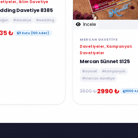
etiyeler, İklim Davetiye
dding Davetiye 8385
üğün
#davetiye
#wedding
İncele
35 ₺
1 Kutu (100 Adet)
MERCAN DAVETIYE
Davetiyeler, Kampanyalı
Davetiyeler
Mercan Sünnet S125
#sünnet
#kampanyali
#mercan davetiye
2990 ₺
3500 ₺
1000 A