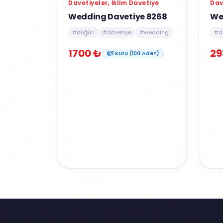
Davetiyeler, İklim Davetiye
Dav
Wedding Davetiye 8268
We
#düğün
#davetiye
#wedding
#d
1700 ₺
29
1 Kutu (100 Adet)