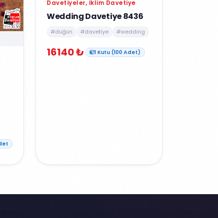
Davetiyeler, İklim Davetiye
Wedding Davetiye 8436
#düğün
#davetiye
#wedding
16140 ₺
1 Kutu (100 Adet)
det