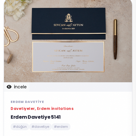
İncele
ERDEM DAVETIYE
Davetiyeler, Erdem İnvitations
Erdem Davetiye 5141
#düğün
#davetiye
#erdem