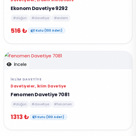
Ekonom Davetiye 9292
#düğün
#davetiye
#erdem
516 ₺
1 Kutu (100 Adet)
İncele
İKLIM DAVETIYE
Davetiyeler, İklim Davetiye
Fenomen Davetiye 7081
#düğün
#davetiye
#fenomen
1313 ₺
1 Kutu (100 Adet)