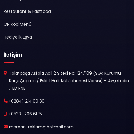
Restaurant & Fastfood
QR Kod Menü
Hediyelik Eşya
İletişim
Talatpaşa Asfaltı Adil 2 Sitesi No: 124/109 (SGK Kurumu
Karşı Çaprazı / Eski İl Halk Kütüphanesi Karşısı) – Ayşekadın
/ EDİRNE
(0284) 214 00 30
(0533) 206 61 15
mercan-reklam@hotmail.com