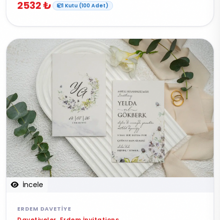
2532 ₺
1 Kutu (100 Adet)
İncele
ERDEM DAVETIYE
Davetiyeler, Erdem İnvitations