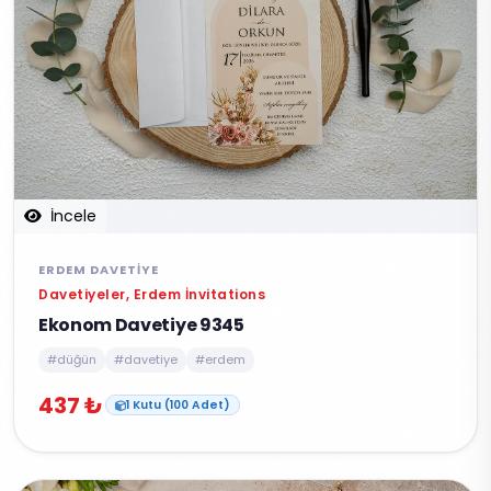
İncele
ERDEM DAVETIYE
Davetiyeler, Erdem İnvitations
Ekonom Davetiye 9345
#düğün
#davetiye
#erdem
437 ₺
1 Kutu (100 Adet)