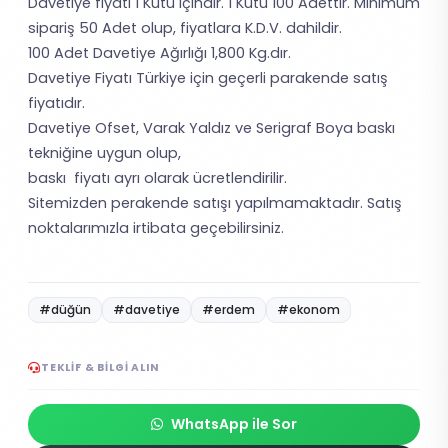
Davetiye fiyatı 1 Kutu içindir. 1 Kutu 100 Adettir. Minimum
sipariş 50 Adet olup, fiyatlara K.D.V. dahildir.
100 Adet Davetiye Ağırlığı 1,800 Kg.dır.
Davetiye Fiyatı Türkiye için geçerli parakende satış
fiyatıdır.
Davetiye Ofset, Varak Yaldız ve Serigraf Boya baskı
tekniğine uygun olup,
baskı fiyatı ayrı olarak ücretlendirilir.
Sitemizden perakende satışı yapılmamaktadır. Satış
noktalarımızla irtibata geçebilirsiniz.
#düğün
#davetiye
#erdem
#ekonom
TEKLIF & BILGI ALIN
WhatsApp ile Sor