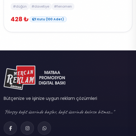
#düğün
#davetiye
#fenomen
428 ₺
1 Kutu (100 Adet)
Bütçenize ve işinize uygun reklam çözümleri
"Herşey kağıt üzerinde başlar, kağıt üzerinde kalırsa bitmez..."