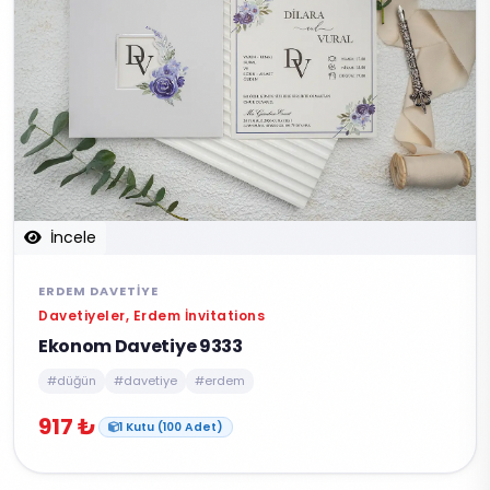
İncele
ERDEM DAVETIYE
Davetiyeler, Erdem İnvitations
Ekonom Davetiye 9333
#düğün
#davetiye
#erdem
917 ₺
1 Kutu (100 Adet)