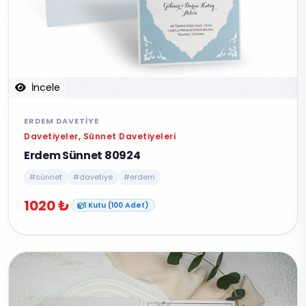
İncele
ERDEM DAVETIYE
Davetiyeler, Sünnet Davetiyeleri
Erdem Sünnet 80924
#sünnet
#davetiye
#erdem
1020 ₺
1 Kutu (100 Adet)