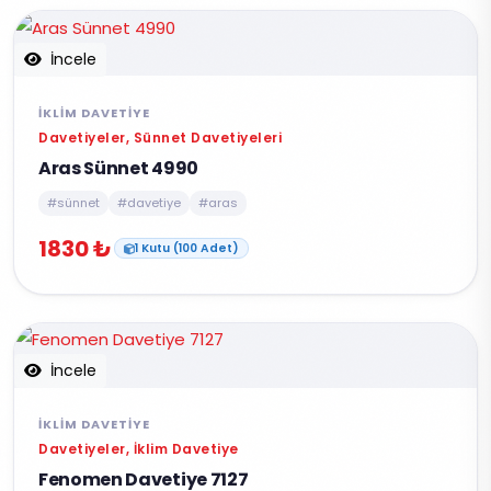
İncele
İKLIM DAVETIYE
Davetiyeler, Sünnet Davetiyeleri
Aras Sünnet 4990
#sünnet
#davetiye
#aras
1830 ₺
1 Kutu (100 Adet)
İncele
İKLIM DAVETIYE
Davetiyeler, İklim Davetiye
Fenomen Davetiye 7127