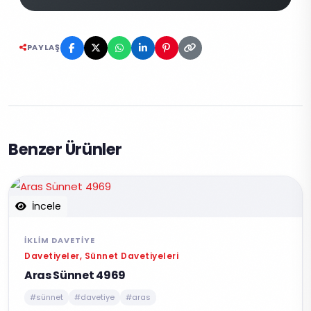
PAYLAŞ
Benzer Ürünler
İncele
İKLIM DAVETIYE
Davetiyeler, Sünnet Davetiyeleri
Aras Sünnet 4969
#sünnet
#davetiye
#aras