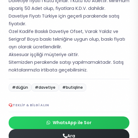
Davetiye fiyatı 1 Kutu içindir. 1 Kutu 100 Adettir. Minimum
sipariş 50 Adet olup, fiyatlara K.D.V. dahildir.
Davetiye Fiyatı Türkiye için geçerli parakende satış
fiyatıdır.
Özel Kadife Baskılı Davetiye Ofset, Varak Yaldız ve
Serigraf Boya baskı tekniğine uygun olup, baskı fiyatı
ayrı olarak ücretlendirilir.
Aksesuar işçiliği müşteriye aittir.
Sitemizden perakende satışı yapılmamaktadır. Satış
noktalarımızla irtibata geçebilirsiniz.
#düğün
#davetiye
#butiqline
TEKLIF & BILGI ALIN
WhatsApp ile Sor
Ara