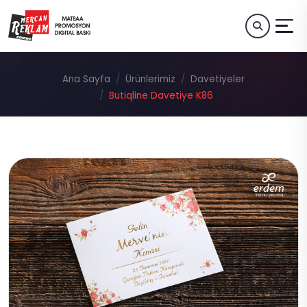
Ana Sayfa
Ürünlerimiz
Davetiyeler
Butiqline Davetiye K86