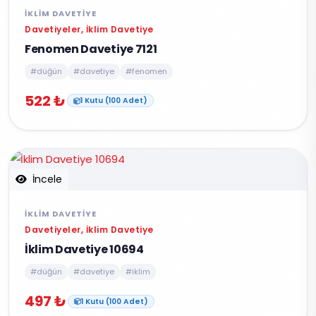
İKLIM DAVETIYE
Davetiyeler, İklim Davetiye
Fenomen Davetiye 7121
#düğün
#davetiye
#fenomen
522 ₺
1 Kutu (100 Adet)
İncele
İKLIM DAVETIYE
Davetiyeler, İklim Davetiye
İklim Davetiye 10694
#düğün
#davetiye
#iklim
497 ₺
1 Kutu (100 Adet)