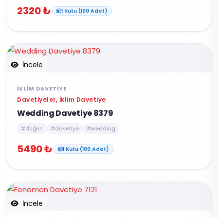
2320 ₺
1 Kutu (100 Adet)
İncele
İKLIM DAVETIYE
Davetiyeler, İklim Davetiye
Wedding Davetiye 8379
#düğün
#davetiye
#wedding
5490 ₺
1 Kutu (100 Adet)
İncele