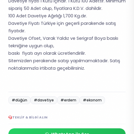
Davetiye fiyatı 1 Kutu içindir. 1 Kutu 100 Adettir. Minimum
sipariş 50 Adet olup, fiyatlara K.D.V. dahildir.
100 Adet Davetiye Ağırlığı 1,700 Kg.dır.
Davetiye Fiyatı Türkiye için geçerli parakende satış
fiyatıdır.
Davetiye Ofset, Varak Yaldız ve Serigraf Boya baskı
tekniğine uygun olup,
baskı fiyatı ayrı olarak ücretlendirilir.
Sitemizden perakende satışı yapılmamaktadır. Satış
noktalarımızla irtibata geçebilirsiniz.
#düğün
#davetiye
#erdem
#ekonom
TEKLIF & BILGI ALIN