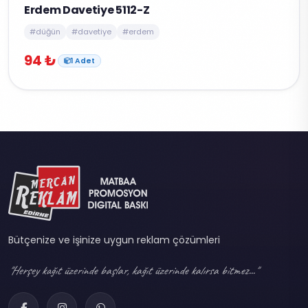
Erdem Davetiye 5112-Z
#düğün
#davetiye
#erdem
94 ₺
1 Adet
Bütçenize ve işinize uygun reklam çözümleri
"Herşey kağıt üzerinde başlar, kağıt üzerinde kalırsa bitmez..."