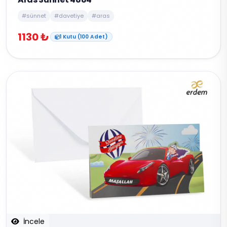
#sünnet
#davetiye
#aras
1130 ₺
1 Kutu (100 Adet)
İncele