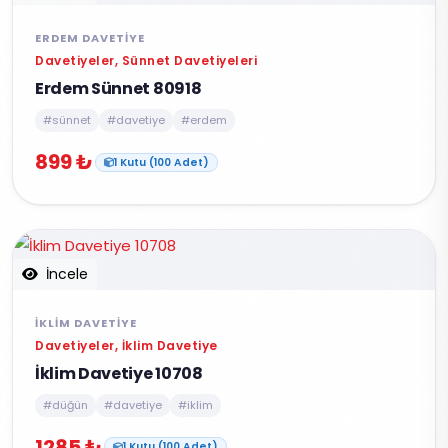
ERDEM DAVETIYE
Davetiyeler, Sünnet Davetiyeleri
Erdem Sünnet 80918
#sünnet
#davetiye
#erdem
899 ₺
1 Kutu (100 Adet)
İncele
İKLIM DAVETIYE
Davetiyeler, İklim Davetiye
İklim Davetiye 10708
#düğün
#davetiye
#iklim
1285 ₺
1 Kutu (100 Adet)