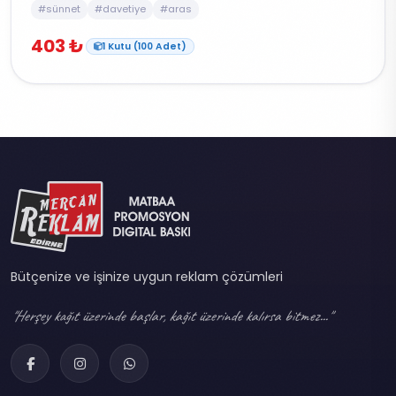
#sünnet
#davetiye
#aras
403 ₺
1 Kutu (100 Adet)
Bütçenize ve işinize uygun reklam çözümleri
"Herşey kağıt üzerinde başlar, kağıt üzerinde kalırsa bitmez..."