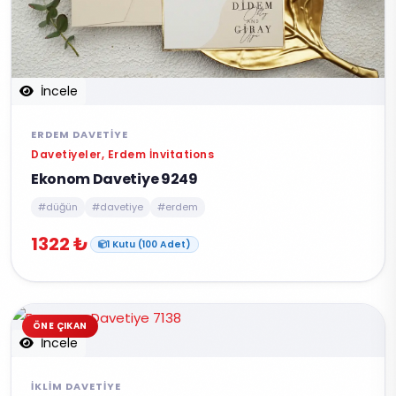
İncele
ERDEM DAVETIYE
Davetiyeler, Erdem İnvitations
Ekonom Davetiye 9249
#düğün
#davetiye
#erdem
1322 ₺
1 Kutu (100 Adet)
ÖNE ÇIKAN
İncele
İKLIM DAVETIYE