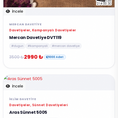
İncele
MERCAN DAVETIYE
Davetiyeler, Kampanyalı Davetiyeler
Mercan Davetiye DVT119
#dugun
#kampanyali
#mercan davetiye
2990 ₺
3500 ₺
1000 Adet
İncele
İKLIM DAVETIYE
Davetiyeler, Sünnet Davetiyeleri
Aras Sünnet 5005