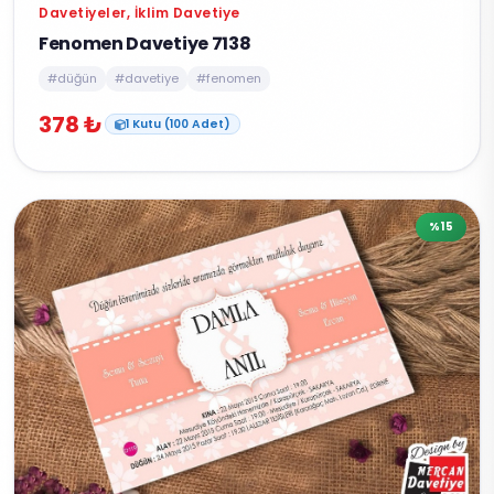
Davetiyeler, İklim Davetiye
Fenomen Davetiye 7138
#düğün
#davetiye
#fenomen
378 ₺
1 Kutu (100 Adet)
%15