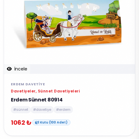
İncele
ERDEM DAVETIYE
Davetiyeler, Sünnet Davetiyeleri
Erdem Sünnet 80914
#sünnet
#davetiye
#erdem
1062 ₺
1 Kutu (100 Adet)