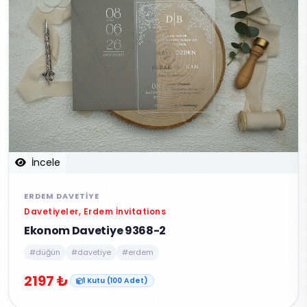
İncele
ERDEM DAVETIYE
Davetiyeler, Erdem İnvitations
Ekonom Davetiye 9368-2
#düğün
#davetiye
#erdem
2197 ₺
1 Kutu (100 Adet)