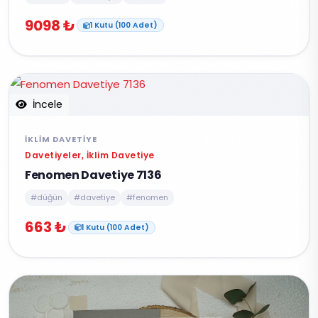
9098 ₺
1 Kutu (100 Adet)
İncele
İKLIM DAVETIYE
Davetiyeler, İklim Davetiye
Fenomen Davetiye 7136
#düğün
#davetiye
#fenomen
663 ₺
1 Kutu (100 Adet)