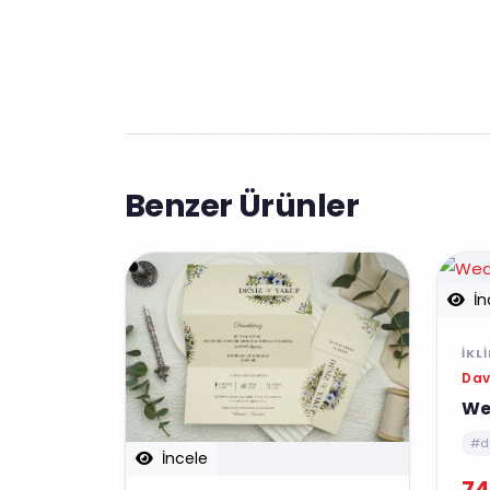
Benzer Ürünler
İn
İKL
Dav
We
#d
İncele
74