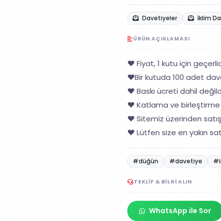
Davetiyeler
İklim D
ÜRÜN AÇIKLAMASI
❤️ Fiyat, 1 kutu için geçerlid
❤️Bir kutuda 100 adet dav
❤️ Baskı ücreti dahil değildi
❤️ Katlama ve birleştirme 
❤️ Sitemiz üzerinden satı
❤️ Lütfen size en yakın sat
#düğün
#davetiye
#i
TEKLIF & BILGI ALIN
WhatsApp ile Sor