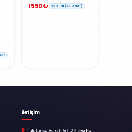
1550 ₺
1 Kutu (100 Adet)
det
İletişim
Talatpaşa Asfaltı Adil 2 Sitesi No: