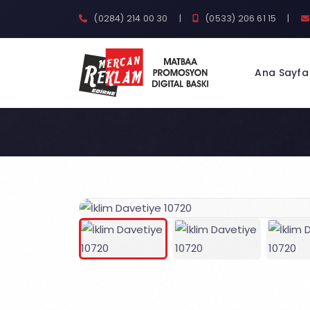
(0284) 214 00 30
|
(0533) 206 61 15
|
Ana Sayfa