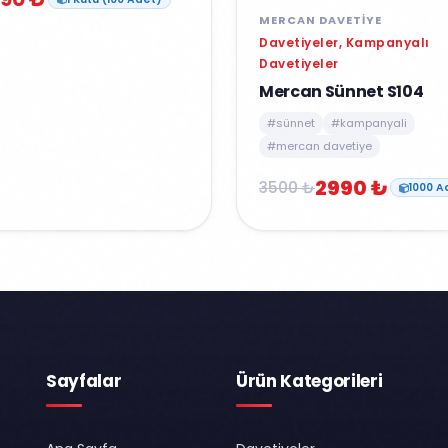
MERCAN DAVETIYE
Davetiyeler, Kampanyalı
Davetiyeler
Mercan Sünnet S104
#sünnet
#kampanyali
#mercan davetiye
2990 ₺
3500 ₺
1000 A
Sayfalar
Ürün Kategorileri