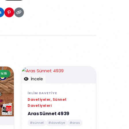
%15
İncele
İKLIM DAVETIYE
Davetiyeler, Sünnet
Davetiyeleri
Aras Sünnet 4939
#sünnet
#davetiye
#aras