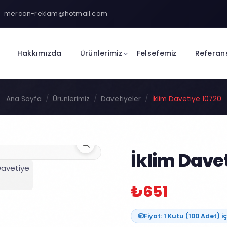
mercan-reklam@hotmail.com
Hakkımızda
Ürünlerimiz
Felsefemiz
Referan
Ana Sayfa
Ürünlerimiz
Davetiyeler
İklim Davetiye 10720
İklim Dave
₺651
Fiyat: 1 Kutu (100 Adet) iç