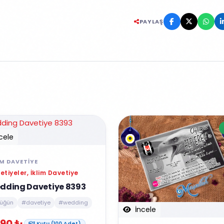
PAYLAŞ
cele
IM DAVETIYE
etiyeler, İklim Davetiye
dding Davetiye 8393
üğün
#davetiye
#wedding
İncele
90 ₺
1 Kutu (100 Adet)