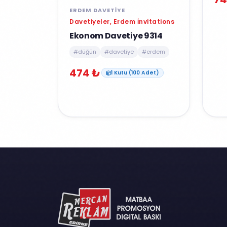
ERDEM DAVETIYE
Davetiyeler, Erdem İnvitations
Ekonom Davetiye 9314
#düğün
#davetiye
#erdem
474 ₺
1 Kutu (100 Adet)