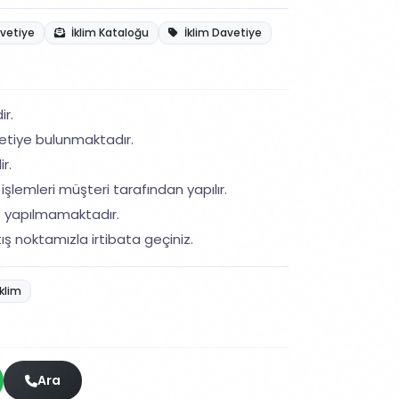
avetiye
İklim Kataloğu
İklim Davetiye
ir.
etiye bulunmaktadır.
r.
işlemleri müşteri tarafından yapılır.
ş yapılmamaktadır.
ış noktamızla irtibata geçiniz.
klim
Ara