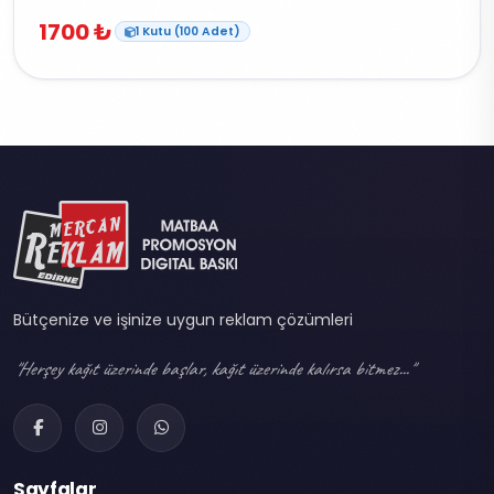
1700 ₺
1 Kutu (100 Adet)
Bütçenize ve işinize uygun reklam çözümleri
"Herşey kağıt üzerinde başlar, kağıt üzerinde kalırsa bitmez..."
Sayfalar