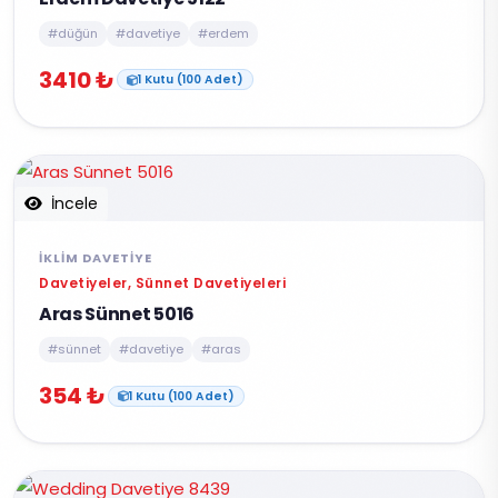
#düğün
#davetiye
#erdem
3410 ₺
1 Kutu (100 Adet)
İncele
İKLIM DAVETIYE
Davetiyeler, Sünnet Davetiyeleri
Aras Sünnet 5016
#sünnet
#davetiye
#aras
354 ₺
1 Kutu (100 Adet)