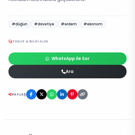
#düğün
#davetiye
#erdem
#ekonom
TEKLIF & BILGI ALIN
WhatsApp ile Sor
Ara
PAYLAŞ