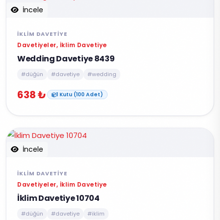
İncele
İKLIM DAVETIYE
Davetiyeler, İklim Davetiye
Wedding Davetiye 8439
#düğün
#davetiye
#wedding
638 ₺
1 Kutu (100 Adet)
İncele
İKLIM DAVETIYE
Davetiyeler, İklim Davetiye
İklim Davetiye 10704
#düğün
#davetiye
#iklim