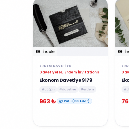
İncele
İn
ERDEM DAVETIYE
ERD
Davetiyeler, Erdem İnvitations
Dav
Ekonom Davetiye 9179
Ek
#düğün
#davetiye
#erdem
#d
963 ₺
76
1 Kutu (100 Adet)