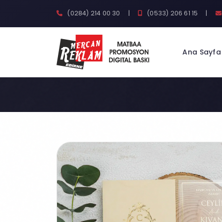
(0284) 214 00 30
|
(0533) 206 61 15
|
Ana Sayfa