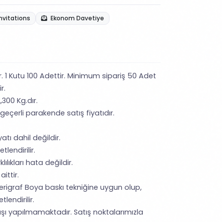
nvitations
Ekonom Davetiye
ir. 1 Kutu 100 Adettir. Minimum sipariş 50 Adet
ir.
,300 Kg.dır.
 geçerli parakende satış fiyatıdır.
tı dahil değildir.
tlendirilir.
lıkları hata değildir.
ittir.
erigraf Boya baskı tekniğine uygun olup,
lendirilir.
şı yapılmamaktadır. Satış noktalarımızla