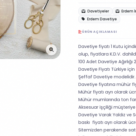
Davetiyeler
Erdem İ
Erdem Davetiye
ÜRÜN AÇIKLAMASI
Davetiye fiyatı 1 Kutu içind
olup, fiyatlara K.D.V. dahild
100 Adet Davetiye Ağırlığı 2
Davetiye Fiyatı Türkiye için
Şeffaf Davetiye modelidir.
Davetiye fiyatına mühür fiya
Mühür fiyatı ayrı olarak ücre
Mühür mumlarında ton farklı
Aksesuar işçiliği müşteriye a
Davetiye Varak Yaldız ve S
baskı fiyatı ayrı olarak ücret
Sitemizden perakende satı