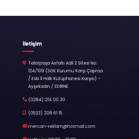
İletişim
Talatpaşa Asfaltı Adil 2 Sitesi No:
124/109 (SGK Kurumu Karşı Çaprazı
/ Eski İl Halk Kütüphanesi Karşısı) –
Ayşekadın / EDİRNE
(0284) 214 00 30
(0533) 206 61 15
mercan-reklam@hotmail.com