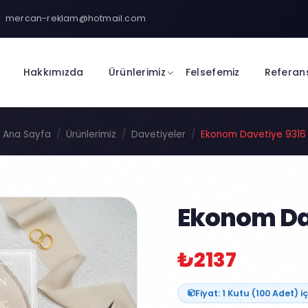
mercan-reklam@hotmail.com
Hakkımızda
Ürünlerimiz
Felsefemiz
Referan
Ana Sayfa
Ürünlerimiz
Davetiyeler
Ekonom Davetiye 9316
Ekonom Da
₺2137
Fiyat: 1 Kutu (100 Adet) iç