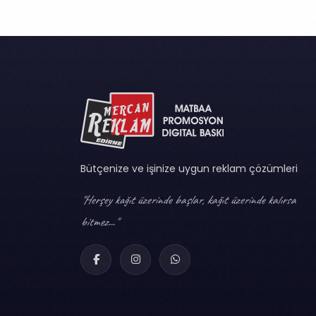
Bütçenize ve işinize uygun reklam çözümleri
"Herşey kağıt üzerinde başlar, kağıt üzerinde kalırsa
bitmez..."