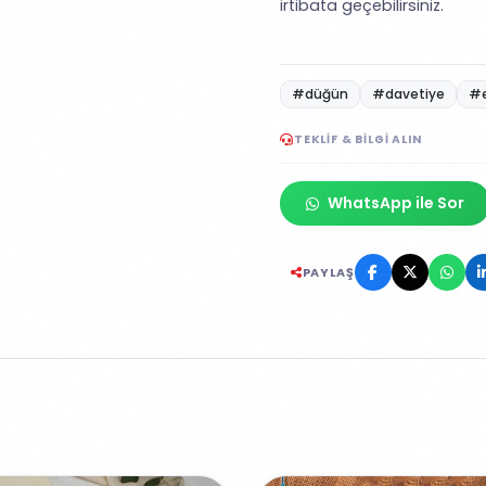
irtibata geçebilirsiniz.
#düğün
#davetiye
#
TEKLIF & BILGI ALIN
WhatsApp ile Sor
PAYLAŞ