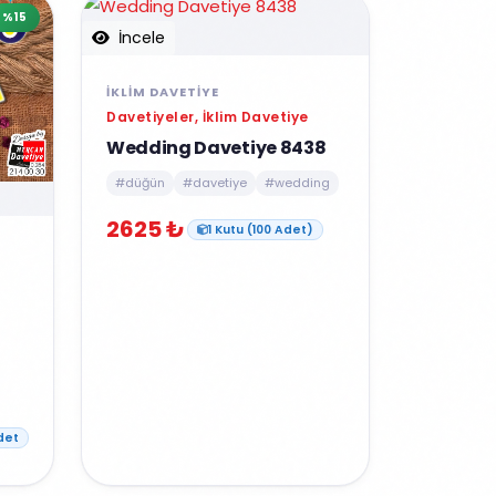
%15
İncele
İKLIM DAVETIYE
Davetiyeler, İklim Davetiye
Wedding Davetiye 8438
#düğün
#davetiye
#wedding
2625 ₺
1 Kutu (100 Adet)
det