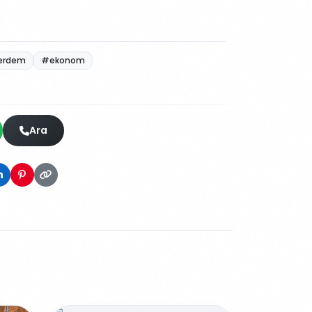
erdem
#ekonom
Ara