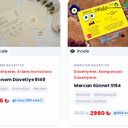
İncele
cele
MERCAN DAVETIYE
EM DAVETIYE
Davetiyeler, Kampanyalı
etiyeler, Erdem İnvitations
Davetiyeler
onom Davetiye 9149
Mercan Sünnet S154
üğün
#davetiye
#erdem
#sünnet
#kampanyali
6 ₺
1 Kutu (100 Adet)
#mercan davetiye
2990 ₺
3500 ₺
1000 A