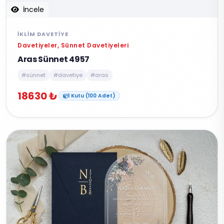
İncele
İKLIM DAVETIYE
Davetiyeler, Sünnet Davetiyeleri
Aras Sünnet 4957
#sünnet
#davetiye
#aras
18630 ₺
1 Kutu (100 Adet)