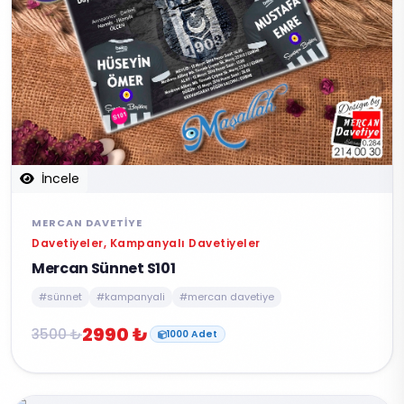
İncele
MERCAN DAVETIYE
Davetiyeler, Kampanyalı Davetiyeler
Mercan Sünnet S101
#sünnet
#kampanyali
#mercan davetiye
2990 ₺
3500 ₺
1000 Adet