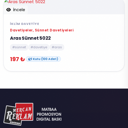
İncele
İKLIM DAVETIYE
Davetiyeler, Sünnet Davetiyeleri
Aras Sünnet 5022
#sünnet
#davetiye
#aras
197 ₺
1 Kutu (100 Adet)