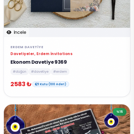
İncele
ERDEM DAVETIYE
Davetiyeler, Erdem İnvitations
Ekonom Davetiye 9369
#düğün
#davetiye
#erdem
2583 ₺
1 Kutu (100 Adet)
%15