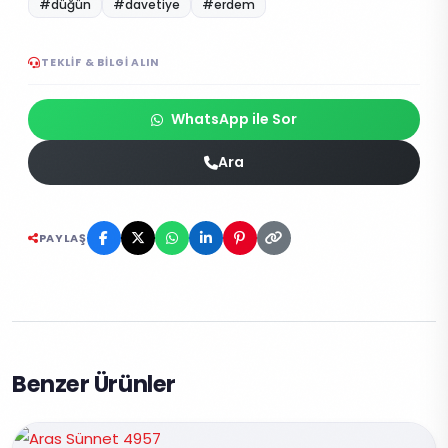
#düğün
#davetiye
#erdem
TEKLIF & BILGI ALIN
WhatsApp ile Sor
Ara
PAYLAŞ
Benzer Ürünler