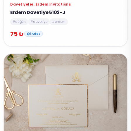
Davetiyeler, Erdem İnvitations
Erdem Davetiye 5102-J
#düğün
#davetiye
#erdem
75 ₺
1 Adet