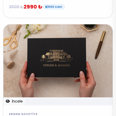
2990 ₺
3500 ₺
1000 Adet
İncele
ERDEM DAVETIYE