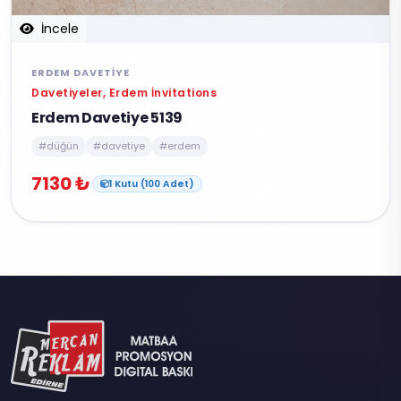
İncele
ERDEM DAVETIYE
Davetiyeler, Erdem İnvitations
Erdem Davetiye 5139
#düğün
#davetiye
#erdem
7130 ₺
1 Kutu (100 Adet)