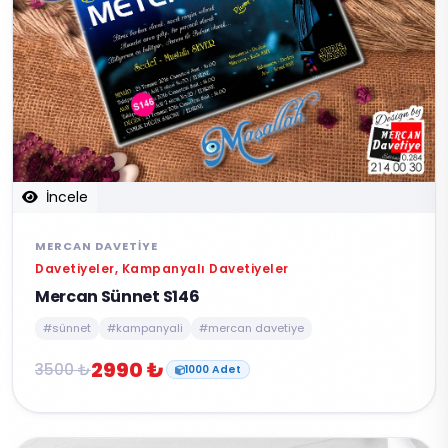
İncele
MERCAN DAVETIYE
Davetiyeler, Kampanyalı Davetiyeler
Mercan Sünnet S146
#sünnet
#kampanyali
#mercan davetiye
2990 ₺
3500 ₺
1000 Adet