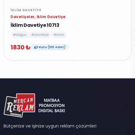
İKLIM DAVETIYE
Davetiyeler, İklim Davetiye
İklim Davetiye 10713
#düğün
#davetiye
#iklim
1830 ₺
1 Kutu (100 Adet)
Bütçenize ve işinize uygun reklam çözümleri