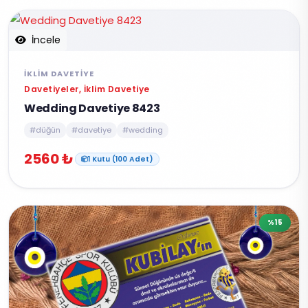
İncele
İKLIM DAVETIYE
Davetiyeler, İklim Davetiye
Wedding Davetiye 8423
#düğün
#davetiye
#wedding
2560 ₺
1 Kutu (100 Adet)
%15