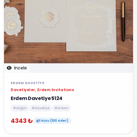
İncele
ERDEM DAVETIYE
Davetiyeler, Erdem İnvitations
Erdem Davetiye 5124
#düğün
#davetiye
#erdem
4343 ₺
1 Kutu (100 Adet)