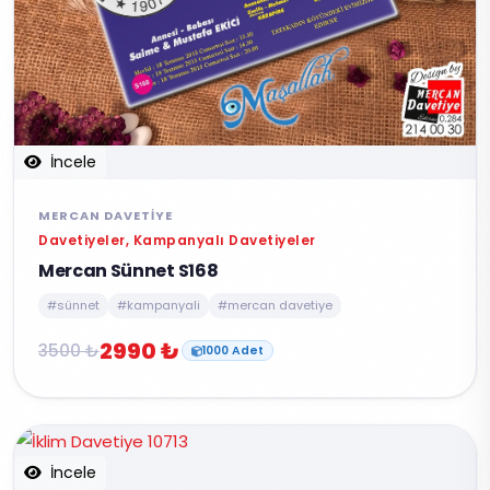
İncele
MERCAN DAVETIYE
Davetiyeler, Kampanyalı Davetiyeler
Mercan Sünnet S168
#sünnet
#kampanyali
#mercan davetiye
2990 ₺
3500 ₺
1000 Adet
İncele