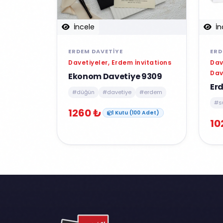
İn
İncele
ERD
ERDEM DAVETIYE
Dav
Davetiyeler, Erdem İnvitations
Dav
Ekonom Davetiye 9309
Er
#düğün
#davetiye
#erdem
#s
1260 ₺
1 Kutu (100 Adet)
10