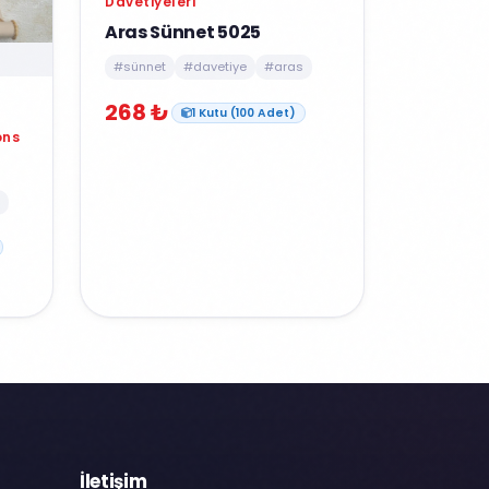
Davetiyeleri
Aras Sünnet 5025
#sünnet
#davetiye
#aras
268 ₺
1 Kutu (100 Adet)
ons
İletişim