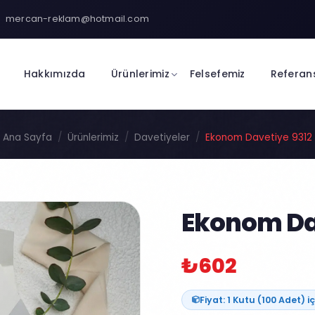
mercan-reklam@hotmail.com
Hakkımızda
Ürünlerimiz
Felsefemiz
Referan
Ana Sayfa
Ürünlerimiz
Davetiyeler
Ekonom Davetiye 9312
Ekonom Da
₺602
Fiyat: 1 Kutu (100 Adet) iç