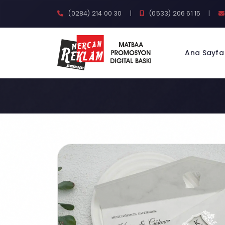
(0284) 214 00 30
|
(0533) 206 61 15
|
Ana Sayfa