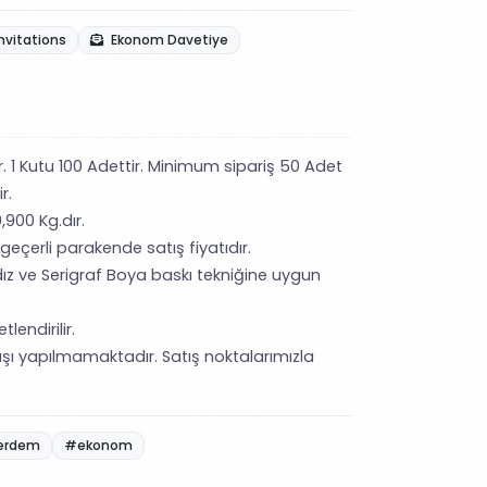
nvitations
Ekonom Davetiye
ir. 1 Kutu 100 Adettir. Minimum sipariş 50 Adet
ir.
,900 Kg.dır.
 geçerli parakende satış fiyatıdır.
ız ve Serigraf Boya baskı tekniğine uygun
lendirilir.
şı yapılmamaktadır. Satış noktalarımızla
erdem
#ekonom