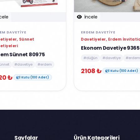
cele
İncele
EM DAVETIYE
ERDEM DAVETIYE
etiyeler, Sünnet
Davetiyeler, Erdem İnvitati
etiyeleri
Ekonom Davetiye 9365
dem Sünnet 80975
#düğün
#davetiye
#erdem
ünnet
#davetiye
#erdem
2108 ₺
1 Kutu (100 Adet)
20 ₺
1 Kutu (100 Adet)
Sayfalar
Ürün Kategorileri