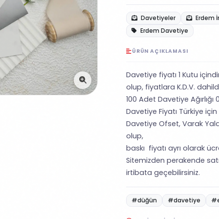
Davetiyeler
Erdem İ
Erdem Davetiye
ÜRÜN AÇIKLAMASI
Davetiye fiyatı 1 Kutu içind
olup, fiyatlara K.D.V. dahild
100 Adet Davetiye Ağırlığı 0
Davetiye Fiyatı Türkiye için
Davetiye Ofset, Varak Yald
olup,
baskı fiyatı ayrı olarak ücret
Sitemizden perakende satı
irtibata geçebilirsiniz.
#düğün
#davetiye
#