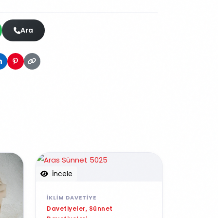
Ara
İncele
İKLIM DAVETIYE
Davetiyeler, Sünnet