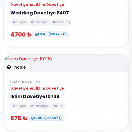
Davetiyeler, İklim Davetiye
Wedding Davetiye 8407
#düğün
#davetiye
#wedding
4700 ₺
1 Kutu (100 Adet)
İncele
İKLIM DAVETIYE
Davetiyeler, İklim Davetiye
İklim Davetiye 10738
#düğün
#davetiye
#iklim
676 ₺
1 Kutu (100 Adet)