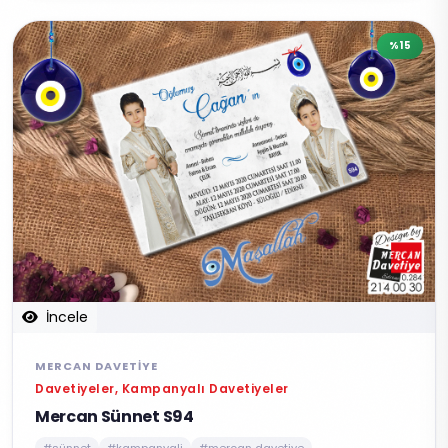
%15
İncele
MERCAN DAVETIYE
Davetiyeler, Kampanyalı Davetiyeler
Mercan Sünnet S94