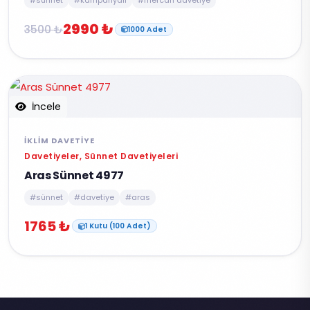
#sünnet
#kampanyali
#mercan davetiye
2990 ₺
3500 ₺
1000 Adet
İncele
İKLIM DAVETIYE
Davetiyeler, Sünnet Davetiyeleri
Aras Sünnet 4977
#sünnet
#davetiye
#aras
1765 ₺
1 Kutu (100 Adet)