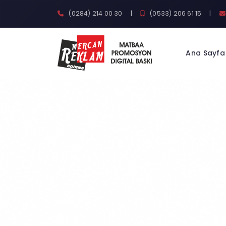
(0284) 214 00 30
|
(0533) 206 61 15
|
Ana Sayfa