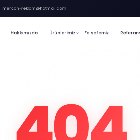
mercan-reklam@hotmail.com
Hakkımızda
Ürünlerimiz
Felsefemiz
Referan
404