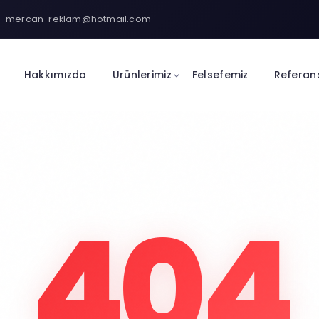
mercan-reklam@hotmail.com
Hakkımızda
Ürünlerimiz
Felsefemiz
Referan
404