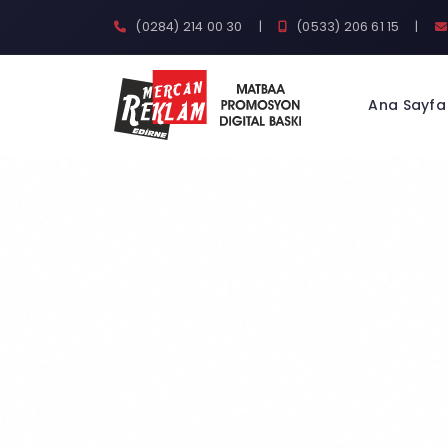
(0284) 214 00 30
|
(0533) 206 61 15
|
Ana Sayfa