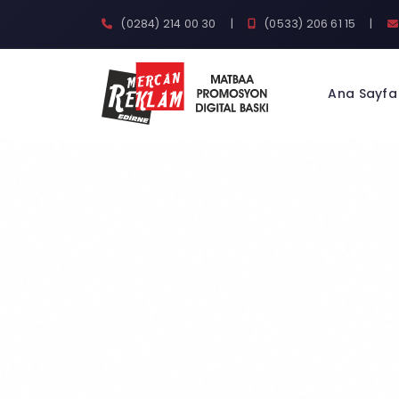
(0284) 214 00 30
|
(0533) 206 61 15
|
Ana Sayfa