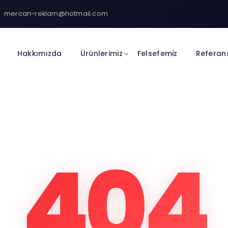
mercan-reklam@hotmail.com
Hakkımızda
Ürünlerimiz
Felsefemiz
Referan
404