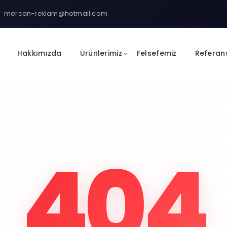
mercan-reklam@hotmail.com
Hakkımızda
Ürünlerimiz
Felsefemiz
Referan
404