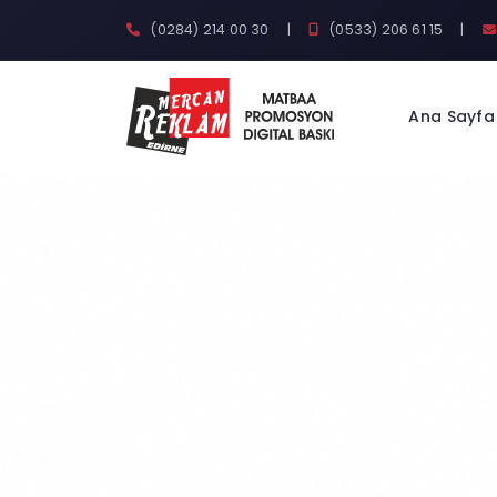
(0284) 214 00 30
|
(0533) 206 61 15
|
Ana Sayfa