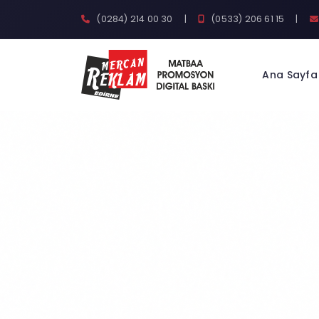
(0284) 214 00 30
|
(0533) 206 61 15
|
Ana Sayfa