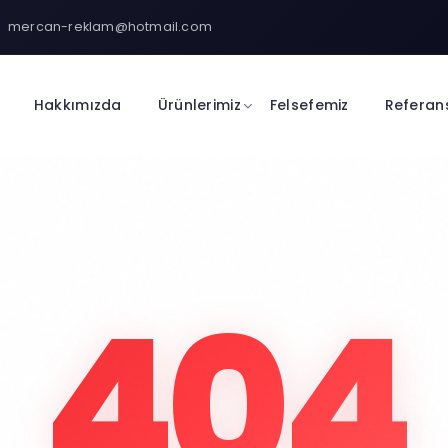
mercan-reklam@hotmail.com
Hakkımızda
Ürünlerimiz
Felsefemiz
Referan
404