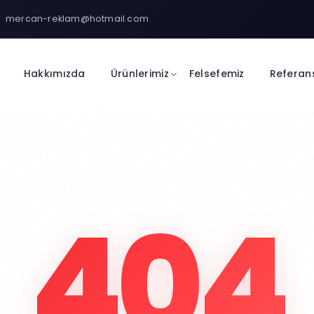
mercan-reklam@hotmail.com
Hakkımızda
Ürünlerimiz
Felsefemiz
Referan
404