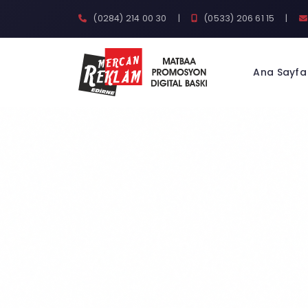
(0284) 214 00 30
|
(0533) 206 61 15
|
Ana Sayfa